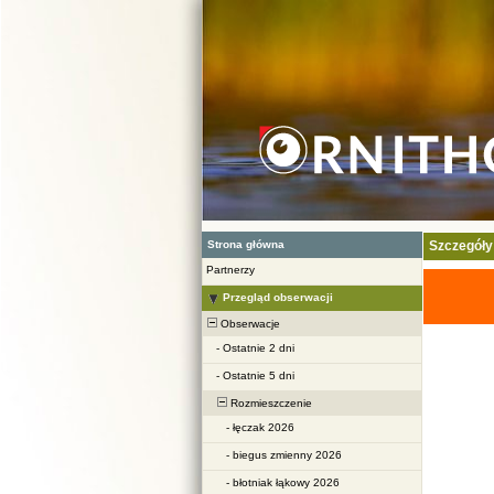
Strona główna
Szczegóły
Partnerzy
Przegląd obserwacji
Obserwacje
-
Ostatnie 2 dni
-
Ostatnie 5 dni
Rozmieszczenie
-
łęczak 2026
-
biegus zmienny 2026
-
błotniak łąkowy 2026