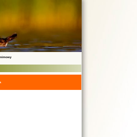
onimowy
a