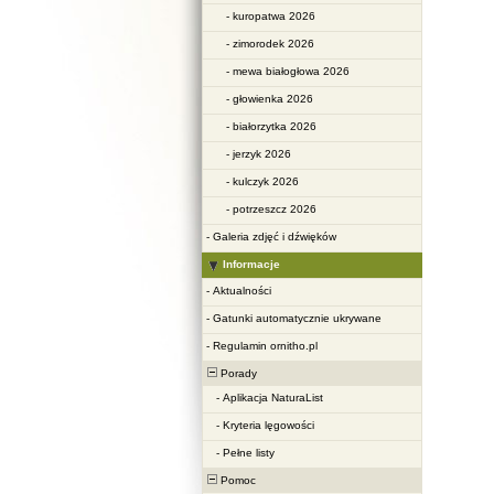
-
kuropatwa 2026
-
zimorodek 2026
-
mewa białogłowa 2026
-
głowienka 2026
-
białorzytka 2026
-
jerzyk 2026
-
kulczyk 2026
-
potrzeszcz 2026
-
Galeria zdjęć i dźwięków
Informacje
-
Aktualności
-
Gatunki automatycznie ukrywane
-
Regulamin ornitho.pl
Porady
-
Aplikacja NaturaList
-
Kryteria lęgowości
-
Pełne listy
Pomoc