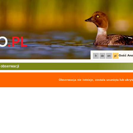
Gość An
fr
de
en
pl
 obserwacji
Obserwacja nie istnieje, została usunięta lub ukryt