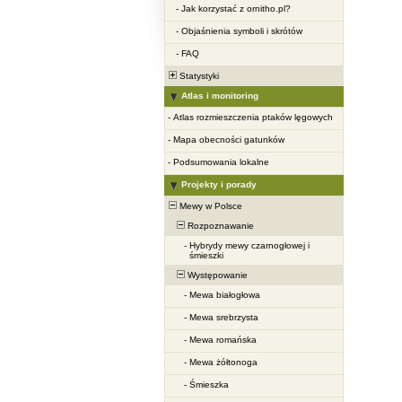
-
Jak korzystać z ornitho.pl?
-
Objaśnienia symboli i skrótów
-
FAQ
Statystyki
Atlas i monitoring
-
Atlas rozmieszczenia ptaków lęgowych
-
Mapa obecności gatunków
-
Podsumowania lokalne
Projekty i porady
Mewy w Polsce
Rozpoznawanie
-
Hybrydy mewy czarnogłowej i
śmieszki
Występowanie
-
Mewa białogłowa
-
Mewa srebrzysta
-
Mewa romańska
-
Mewa żółtonoga
-
Śmieszka