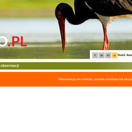
Gość An
fr
de
en
pl
 obserwacji
Obserwacja nie istnieje, została usunięta lub ukryt