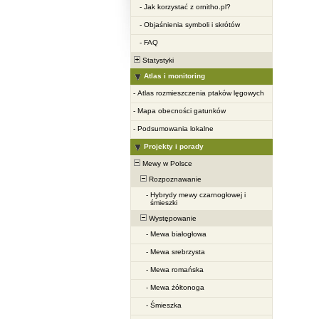
-
Jak korzystać z ornitho.pl?
-
Objaśnienia symboli i skrótów
-
FAQ
Statystyki
Atlas i monitoring
-
Atlas rozmieszczenia ptaków lęgowych
-
Mapa obecności gatunków
-
Podsumowania lokalne
Projekty i porady
Mewy w Polsce
Rozpoznawanie
-
Hybrydy mewy czarnogłowej i
śmieszki
Występowanie
-
Mewa białogłowa
-
Mewa srebrzysta
-
Mewa romańska
-
Mewa żółtonoga
-
Śmieszka