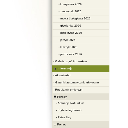
-
kuropatwa 2026
-
zimorodek 2026
-
mewa białogłowa 2026
-
głowienka 2026
-
białorzytka 2026
-
jerzyk 2026
-
kulczyk 2026
-
potrzeszcz 2026
-
Galeria zdjęć i dźwięków
Informacje
-
Aktualności
-
Gatunki automatycznie ukrywane
-
Regulamin ornitho.pl
Porady
-
Aplikacja NaturaList
-
Kryteria lęgowości
-
Pełne listy
Pomoc