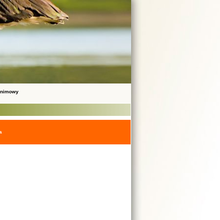
onimowy
a