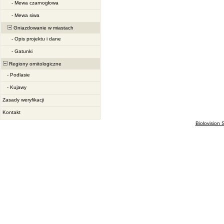
-
Mewa czarnogłowa
-
Mewa siwa
Gniazdowanie w miastach
-
Opis projektu i dane
-
Gatunki
Regiony ornitologiczne
-
Podlasie
-
Kujawy
Zasady weryfikacji
Kontakt
Biolovision S