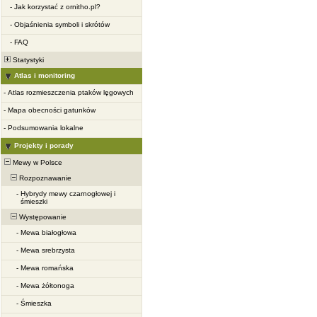
-
Jak korzystać z ornitho.pl?
-
Objaśnienia symboli i skrótów
-
FAQ
Statystyki
Atlas i monitoring
-
Atlas rozmieszczenia ptaków lęgowych
-
Mapa obecności gatunków
-
Podsumowania lokalne
Projekty i porady
Mewy w Polsce
Rozpoznawanie
-
Hybrydy mewy czarnogłowej i
śmieszki
Występowanie
-
Mewa białogłowa
-
Mewa srebrzysta
-
Mewa romańska
-
Mewa żółtonoga
-
Śmieszka