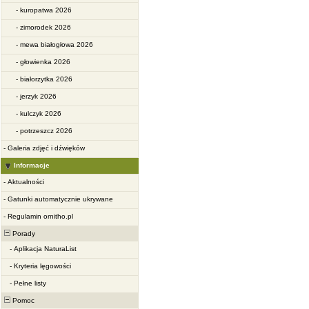
-
kuropatwa 2026
-
zimorodek 2026
-
mewa białogłowa 2026
-
głowienka 2026
-
białorzytka 2026
-
jerzyk 2026
-
kulczyk 2026
-
potrzeszcz 2026
-
Galeria zdjęć i dźwięków
Informacje
-
Aktualności
-
Gatunki automatycznie ukrywane
-
Regulamin ornitho.pl
Porady
-
Aplikacja NaturaList
-
Kryteria lęgowości
-
Pełne listy
Pomoc