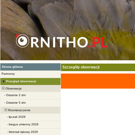
Strona główna
Szczegóły obserwacji
Partnerzy
Przegląd obserwacji
Obserwacje
-
Ostatnie 2 dni
-
Ostatnie 5 dni
Rozmieszczenie
-
łęczak 2026
-
biegus zmienny 2026
-
błotniak łąkowy 2026