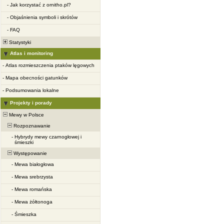
-
Jak korzystać z ornitho.pl?
-
Objaśnienia symboli i skrótów
-
FAQ
Statystyki
Atlas i monitoring
-
Atlas rozmieszczenia ptaków lęgowych
-
Mapa obecności gatunków
-
Podsumowania lokalne
Projekty i porady
Mewy w Polsce
Rozpoznawanie
-
Hybrydy mewy czarnogłowej i
śmieszki
Występowanie
-
Mewa białogłowa
-
Mewa srebrzysta
-
Mewa romańska
-
Mewa żółtonoga
-
Śmieszka