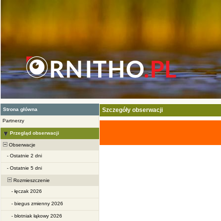
Strona główna
Szczegóły obserwacji
Partnerzy
Przegląd obserwacji
Obserwacje
-
Ostatnie 2 dni
-
Ostatnie 5 dni
Rozmieszczenie
-
łęczak 2026
-
biegus zmienny 2026
-
błotniak łąkowy 2026