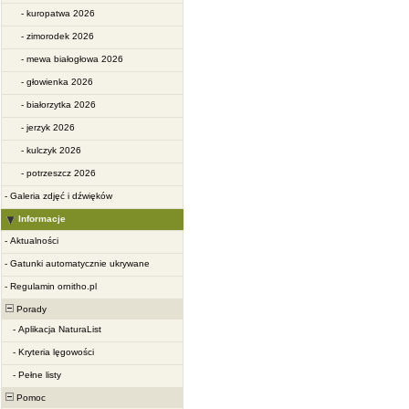
-
kuropatwa 2026
-
zimorodek 2026
-
mewa białogłowa 2026
-
głowienka 2026
-
białorzytka 2026
-
jerzyk 2026
-
kulczyk 2026
-
potrzeszcz 2026
-
Galeria zdjęć i dźwięków
Informacje
-
Aktualności
-
Gatunki automatycznie ukrywane
-
Regulamin ornitho.pl
Porady
-
Aplikacja NaturaList
-
Kryteria lęgowości
-
Pełne listy
Pomoc