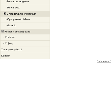
-
Mewa czarnogłowa
-
Mewa siwa
Gniazdowanie w miastach
-
Opis projektu i dane
-
Gatunki
Regiony ornitologiczne
-
Podlasie
-
Kujawy
Zasady weryfikacji
Kontakt
Biolovision S