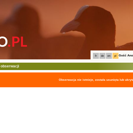
Gość An
fr
de
en
pl
 obserwacji
Obserwacja nie istnieje, została usunięta lub ukryt