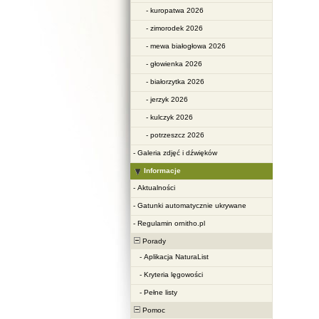
-
kuropatwa 2026
-
zimorodek 2026
-
mewa białogłowa 2026
-
głowienka 2026
-
białorzytka 2026
-
jerzyk 2026
-
kulczyk 2026
-
potrzeszcz 2026
-
Galeria zdjęć i dźwięków
Informacje
-
Aktualności
-
Gatunki automatycznie ukrywane
-
Regulamin ornitho.pl
Porady
-
Aplikacja NaturaList
-
Kryteria lęgowości
-
Pełne listy
Pomoc