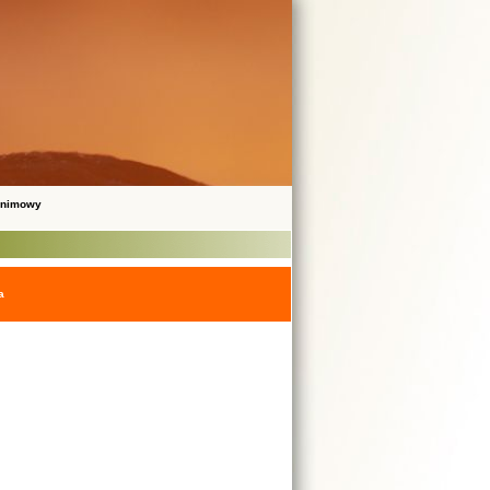
onimowy
a