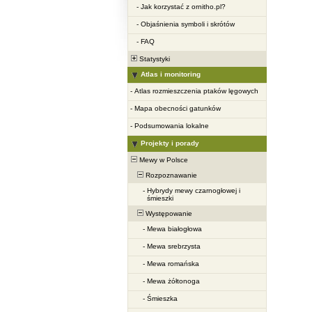
-
Jak korzystać z ornitho.pl?
-
Objaśnienia symboli i skrótów
-
FAQ
Statystyki
Atlas i monitoring
-
Atlas rozmieszczenia ptaków lęgowych
-
Mapa obecności gatunków
-
Podsumowania lokalne
Projekty i porady
Mewy w Polsce
Rozpoznawanie
-
Hybrydy mewy czarnogłowej i
śmieszki
Występowanie
-
Mewa białogłowa
-
Mewa srebrzysta
-
Mewa romańska
-
Mewa żółtonoga
-
Śmieszka