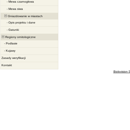
-
Mewa czarnogłowa
-
Mewa siwa
Gniazdowanie w miastach
-
Opis projektu i dane
-
Gatunki
Regiony ornitologiczne
-
Podlasie
-
Kujawy
Zasady weryfikacji
Kontakt
Biolovision S