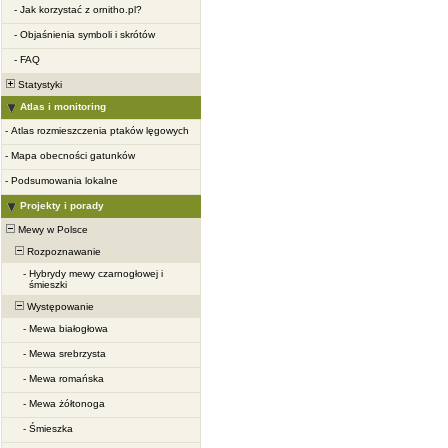
-
Jak korzystać z ornitho.pl?
-
Objaśnienia symboli i skrótów
-
FAQ
Statystyki
Atlas i monitoring
-
Atlas rozmieszczenia ptaków lęgowych
-
Mapa obecności gatunków
-
Podsumowania lokalne
Projekty i porady
Mewy w Polsce
Rozpoznawanie
-
Hybrydy mewy czarnogłowej i
śmieszki
Występowanie
-
Mewa białogłowa
-
Mewa srebrzysta
-
Mewa romańska
-
Mewa żółtonoga
-
Śmieszka