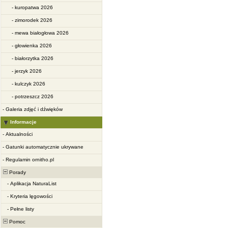
-
kuropatwa 2026
-
zimorodek 2026
-
mewa białogłowa 2026
-
głowienka 2026
-
białorzytka 2026
-
jerzyk 2026
-
kulczyk 2026
-
potrzeszcz 2026
-
Galeria zdjęć i dźwięków
Informacje
-
Aktualności
-
Gatunki automatycznie ukrywane
-
Regulamin ornitho.pl
Porady
-
Aplikacja NaturaList
-
Kryteria lęgowości
-
Pełne listy
Pomoc