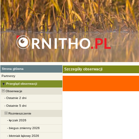
Strona główna
Szczegóły obserwacji
Partnerzy
Przegląd obserwacji
Obserwacje
-
Ostatnie 2 dni
-
Ostatnie 5 dni
Rozmieszczenie
-
łęczak 2026
-
biegus zmienny 2026
-
błotniak łąkowy 2026