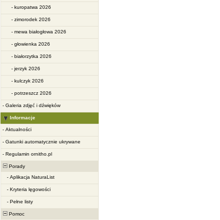
-
kuropatwa 2026
-
zimorodek 2026
-
mewa białogłowa 2026
-
głowienka 2026
-
białorzytka 2026
-
jerzyk 2026
-
kulczyk 2026
-
potrzeszcz 2026
-
Galeria zdjęć i dźwięków
Informacje
-
Aktualności
-
Gatunki automatycznie ukrywane
-
Regulamin ornitho.pl
Porady
-
Aplikacja NaturaList
-
Kryteria lęgowości
-
Pełne listy
Pomoc