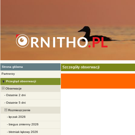
Strona główna
Szczegóły obserwacji
Partnerzy
Przegląd obserwacji
Obserwacje
-
Ostatnie 2 dni
-
Ostatnie 5 dni
Rozmieszczenie
-
łęczak 2026
-
biegus zmienny 2026
-
błotniak łąkowy 2026