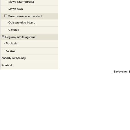
-
Mewa czarnogłowa
-
Mewa siwa
Gniazdowanie w miastach
-
Opis projektu i dane
-
Gatunki
Regiony ornitologiczne
-
Podlasie
-
Kujawy
Zasady weryfikacji
Kontakt
Biolovision S