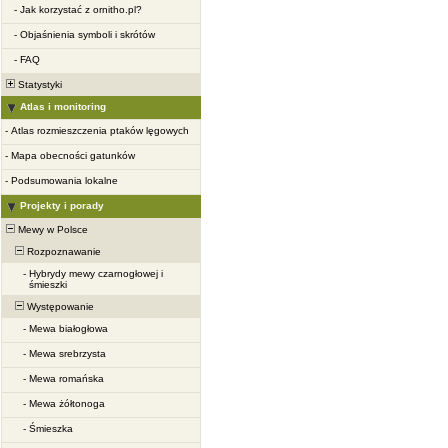
-
Jak korzystać z ornitho.pl?
-
Objaśnienia symboli i skrótów
-
FAQ
Statystyki
Atlas i monitoring
-
Atlas rozmieszczenia ptaków lęgowych
-
Mapa obecności gatunków
-
Podsumowania lokalne
Projekty i porady
Mewy w Polsce
Rozpoznawanie
-
Hybrydy mewy czarnogłowej i
śmieszki
Występowanie
-
Mewa białogłowa
-
Mewa srebrzysta
-
Mewa romańska
-
Mewa żółtonoga
-
Śmieszka