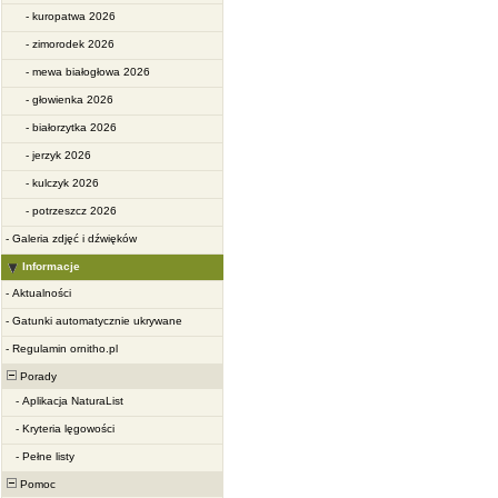
-
kuropatwa 2026
-
zimorodek 2026
-
mewa białogłowa 2026
-
głowienka 2026
-
białorzytka 2026
-
jerzyk 2026
-
kulczyk 2026
-
potrzeszcz 2026
-
Galeria zdjęć i dźwięków
Informacje
-
Aktualności
-
Gatunki automatycznie ukrywane
-
Regulamin ornitho.pl
Porady
-
Aplikacja NaturaList
-
Kryteria lęgowości
-
Pełne listy
Pomoc