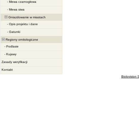
-
Mewa czarnogłowa
-
Mewa siwa
Gniazdowanie w miastach
-
Opis projektu i dane
-
Gatunki
Regiony ornitologiczne
-
Podlasie
-
Kujawy
Zasady weryfikacji
Kontakt
Biolovision S