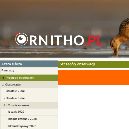
Strona główna
Szczegóły obserwacji
Partnerzy
Przegląd obserwacji
Obserwacje
-
Ostatnie 2 dni
-
Ostatnie 5 dni
Rozmieszczenie
-
łęczak 2026
-
biegus zmienny 2026
-
błotniak łąkowy 2026