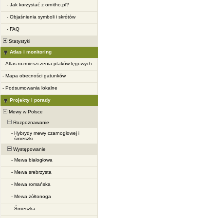
-
Jak korzystać z ornitho.pl?
-
Objaśnienia symboli i skrótów
-
FAQ
Statystyki
Atlas i monitoring
-
Atlas rozmieszczenia ptaków lęgowych
-
Mapa obecności gatunków
-
Podsumowania lokalne
Projekty i porady
Mewy w Polsce
Rozpoznawanie
-
Hybrydy mewy czarnogłowej i
śmieszki
Występowanie
-
Mewa białogłowa
-
Mewa srebrzysta
-
Mewa romańska
-
Mewa żółtonoga
-
Śmieszka