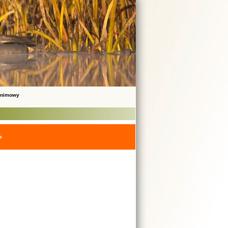
onimowy
a