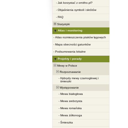
-
Jak korzystać z ornitho.pl?
-
Objaśnienia symboli i skrótów
-
FAQ
Statystyki
Atlas i monitoring
-
Atlas rozmieszczenia ptaków lęgowych
-
Mapa obecności gatunków
-
Podsumowania lokalne
Projekty i porady
Mewy w Polsce
Rozpoznawanie
-
Hybrydy mewy czarnogłowej i
śmieszki
Występowanie
-
Mewa białogłowa
-
Mewa srebrzysta
-
Mewa romańska
-
Mewa żółtonoga
-
Śmieszka