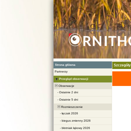
Strona główna
Szczegóły
Partnerzy
Przegląd obserwacji
Obserwacje
-
Ostatnie 2 dni
-
Ostatnie 5 dni
Rozmieszczenie
-
łęczak 2026
-
biegus zmienny 2026
-
błotniak łąkowy 2026