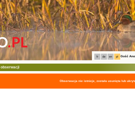
Gość An
fr
de
en
pl
 obserwacji
Obserwacja nie istnieje, została usunięta lub ukryt