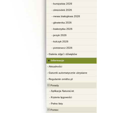
-
kuropatwa 2026
-
zimorodek 2026
-
mewa białogłowa 2026
-
głowienka 2026
-
białorzytka 2026
-
jerzyk 2026
-
kulczyk 2026
-
potrzeszcz 2026
-
Galeria zdjęć i dźwięków
Informacje
-
Aktualności
-
Gatunki automatycznie ukrywane
-
Regulamin ornitho.pl
Porady
-
Aplikacja NaturaList
-
Kryteria lęgowości
-
Pełne listy
Pomoc