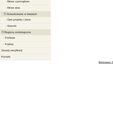
-
Mewa czarnogłowa
-
Mewa siwa
Gniazdowanie w miastach
-
Opis projektu i dane
-
Gatunki
Regiony ornitologiczne
-
Podlasie
-
Kujawy
Zasady weryfikacji
Kontakt
Biolovision S