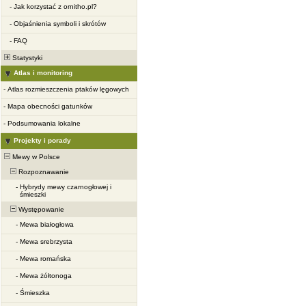
-
Jak korzystać z ornitho.pl?
-
Objaśnienia symboli i skrótów
-
FAQ
Statystyki
Atlas i monitoring
-
Atlas rozmieszczenia ptaków lęgowych
-
Mapa obecności gatunków
-
Podsumowania lokalne
Projekty i porady
Mewy w Polsce
Rozpoznawanie
-
Hybrydy mewy czarnogłowej i
śmieszki
Występowanie
-
Mewa białogłowa
-
Mewa srebrzysta
-
Mewa romańska
-
Mewa żółtonoga
-
Śmieszka