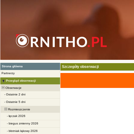
Strona główna
Szczegóły obserwacji
Partnerzy
Przegląd obserwacji
Obserwacje
-
Ostatnie 2 dni
-
Ostatnie 5 dni
Rozmieszczenie
-
łęczak 2026
-
biegus zmienny 2026
-
błotniak łąkowy 2026