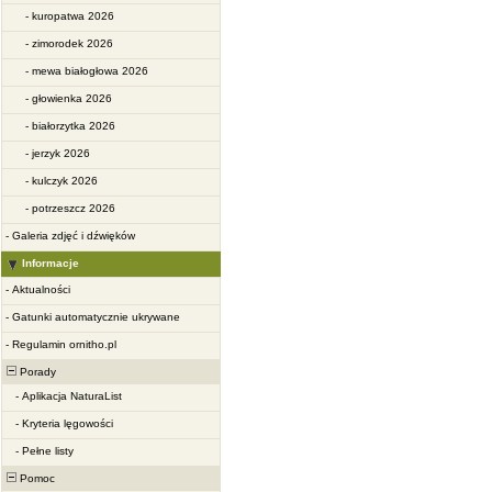
-
kuropatwa 2026
-
zimorodek 2026
-
mewa białogłowa 2026
-
głowienka 2026
-
białorzytka 2026
-
jerzyk 2026
-
kulczyk 2026
-
potrzeszcz 2026
-
Galeria zdjęć i dźwięków
Informacje
-
Aktualności
-
Gatunki automatycznie ukrywane
-
Regulamin ornitho.pl
Porady
-
Aplikacja NaturaList
-
Kryteria lęgowości
-
Pełne listy
Pomoc