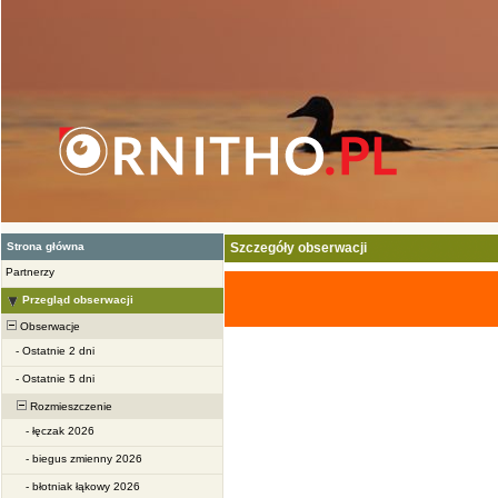
Strona główna
Szczegóły obserwacji
Partnerzy
Przegląd obserwacji
Obserwacje
-
Ostatnie 2 dni
-
Ostatnie 5 dni
Rozmieszczenie
-
łęczak 2026
-
biegus zmienny 2026
-
błotniak łąkowy 2026