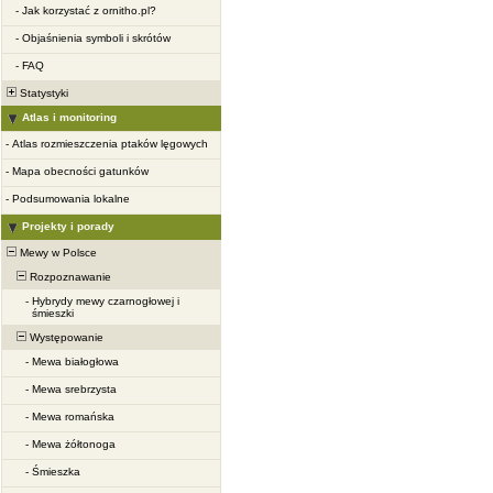
-
Jak korzystać z ornitho.pl?
-
Objaśnienia symboli i skrótów
-
FAQ
Statystyki
Atlas i monitoring
-
Atlas rozmieszczenia ptaków lęgowych
-
Mapa obecności gatunków
-
Podsumowania lokalne
Projekty i porady
Mewy w Polsce
Rozpoznawanie
-
Hybrydy mewy czarnogłowej i
śmieszki
Występowanie
-
Mewa białogłowa
-
Mewa srebrzysta
-
Mewa romańska
-
Mewa żółtonoga
-
Śmieszka