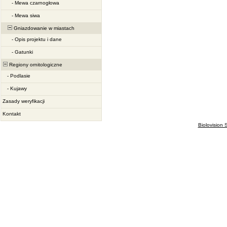
-
Mewa czarnogłowa
-
Mewa siwa
Gniazdowanie w miastach
-
Opis projektu i dane
-
Gatunki
Regiony ornitologiczne
-
Podlasie
-
Kujawy
Zasady weryfikacji
Kontakt
Biolovision S