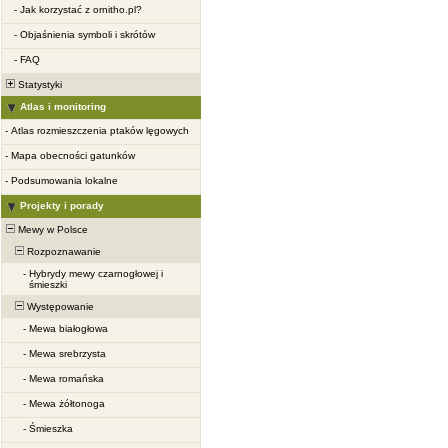
-
Jak korzystać z ornitho.pl?
-
Objaśnienia symboli i skrótów
-
FAQ
Statystyki
Atlas i monitoring
-
Atlas rozmieszczenia ptaków lęgowych
-
Mapa obecności gatunków
-
Podsumowania lokalne
Projekty i porady
Mewy w Polsce
Rozpoznawanie
-
Hybrydy mewy czarnogłowej i
śmieszki
Występowanie
-
Mewa białogłowa
-
Mewa srebrzysta
-
Mewa romańska
-
Mewa żółtonoga
-
Śmieszka