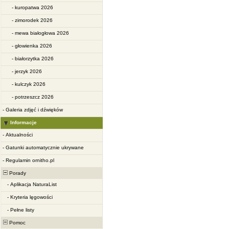
-
kuropatwa 2026
-
zimorodek 2026
-
mewa białogłowa 2026
-
głowienka 2026
-
białorzytka 2026
-
jerzyk 2026
-
kulczyk 2026
-
potrzeszcz 2026
-
Galeria zdjęć i dźwięków
Informacje
-
Aktualności
-
Gatunki automatycznie ukrywane
-
Regulamin ornitho.pl
Porady
-
Aplikacja NaturaList
-
Kryteria lęgowości
-
Pełne listy
Pomoc