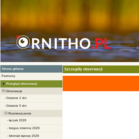
Strona główna
Szczegóły obserwacji
Partnerzy
Przegląd obserwacji
Obserwacje
-
Ostatnie 2 dni
-
Ostatnie 5 dni
Rozmieszczenie
-
łęczak 2026
-
biegus zmienny 2026
-
błotniak łąkowy 2026