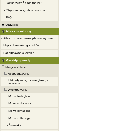
-
Jak korzystać z ornitho.pl?
-
Objaśnienia symboli i skrótów
-
FAQ
Statystyki
Atlas i monitoring
-
Atlas rozmieszczenia ptaków lęgowych
-
Mapa obecności gatunków
-
Podsumowania lokalne
Projekty i porady
Mewy w Polsce
Rozpoznawanie
-
Hybrydy mewy czarnogłowej i
śmieszki
Występowanie
-
Mewa białogłowa
-
Mewa srebrzysta
-
Mewa romańska
-
Mewa żółtonoga
-
Śmieszka