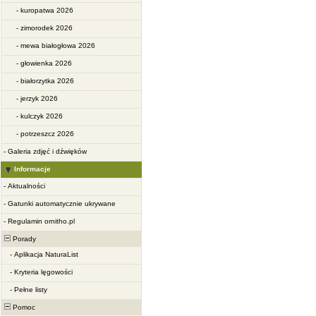
-
kuropatwa 2026
-
zimorodek 2026
-
mewa białogłowa 2026
-
głowienka 2026
-
białorzytka 2026
-
jerzyk 2026
-
kulczyk 2026
-
potrzeszcz 2026
-
Galeria zdjęć i dźwięków
Informacje
-
Aktualności
-
Gatunki automatycznie ukrywane
-
Regulamin ornitho.pl
Porady
-
Aplikacja NaturaList
-
Kryteria lęgowości
-
Pełne listy
Pomoc