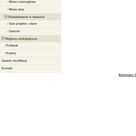
-
Mewa czarnogłowa
-
Mewa siwa
Gniazdowanie w miastach
-
Opis projektu i dane
-
Gatunki
Regiony ornitologiczne
-
Podlasie
-
Kujawy
Zasady weryfikacji
Kontakt
Biolovision S