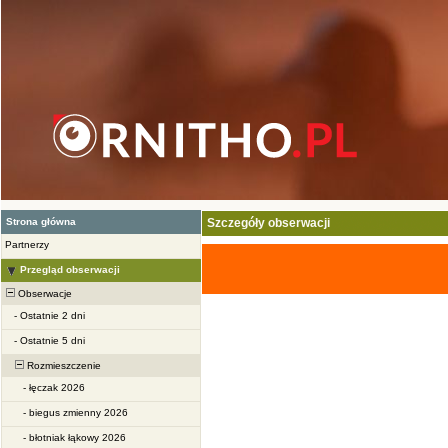
Strona główna
Szczegóły obserwacji
Partnerzy
Przegląd obserwacji
Obserwacje
-
Ostatnie 2 dni
-
Ostatnie 5 dni
Rozmieszczenie
-
łęczak 2026
-
biegus zmienny 2026
-
błotniak łąkowy 2026