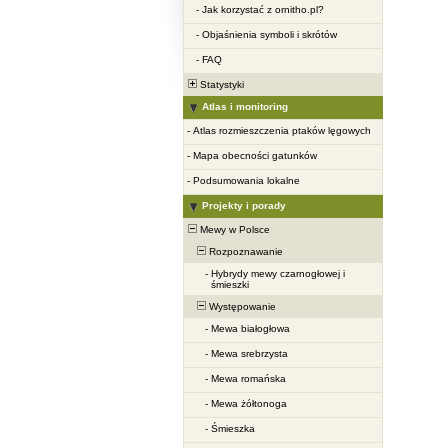
-
Jak korzystać z ornitho.pl?
-
Objaśnienia symboli i skrótów
-
FAQ
Statystyki
Atlas i monitoring
-
Atlas rozmieszczenia ptaków lęgowych
-
Mapa obecności gatunków
-
Podsumowania lokalne
Projekty i porady
Mewy w Polsce
Rozpoznawanie
-
Hybrydy mewy czarnogłowej i
śmieszki
Występowanie
-
Mewa białogłowa
-
Mewa srebrzysta
-
Mewa romańska
-
Mewa żółtonoga
-
Śmieszka