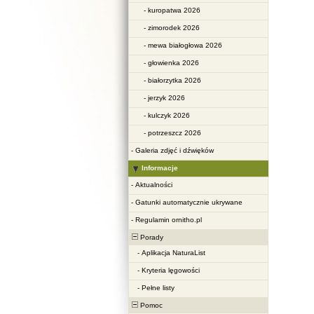
-
kuropatwa 2026
-
zimorodek 2026
-
mewa białogłowa 2026
-
głowienka 2026
-
białorzytka 2026
-
jerzyk 2026
-
kulczyk 2026
-
potrzeszcz 2026
-
Galeria zdjęć i dźwięków
Informacje
-
Aktualności
-
Gatunki automatycznie ukrywane
-
Regulamin ornitho.pl
Porady
-
Aplikacja NaturaList
-
Kryteria lęgowości
-
Pełne listy
Pomoc