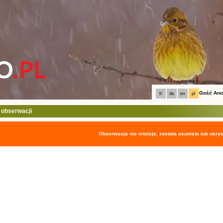
Gość An
fr
de
en
pl
 obserwacji
Obserwacja nie istnieje, została usunięta lub ukryt