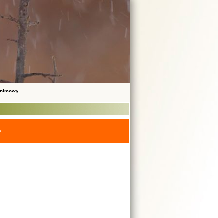
onimowy
a