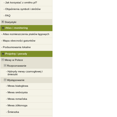
-
Jak korzystać z ornitho.pl?
-
Objaśnienia symboli i skrótów
-
FAQ
Statystyki
Atlas i monitoring
-
Atlas rozmieszczenia ptaków lęgowych
-
Mapa obecności gatunków
-
Podsumowania lokalne
Projekty i porady
Mewy w Polsce
Rozpoznawanie
-
Hybrydy mewy czarnogłowej i
śmieszki
Występowanie
-
Mewa białogłowa
-
Mewa srebrzysta
-
Mewa romańska
-
Mewa żółtonoga
-
Śmieszka