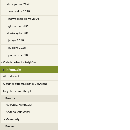
-
kuropatwa 2026
-
zimorodek 2026
-
mewa białogłowa 2026
-
głowienka 2026
-
białorzytka 2026
-
jerzyk 2026
-
kulczyk 2026
-
potrzeszcz 2026
-
Galeria zdjęć i dźwięków
Informacje
-
Aktualności
-
Gatunki automatycznie ukrywane
-
Regulamin ornitho.pl
Porady
-
Aplikacja NaturaList
-
Kryteria lęgowości
-
Pełne listy
Pomoc