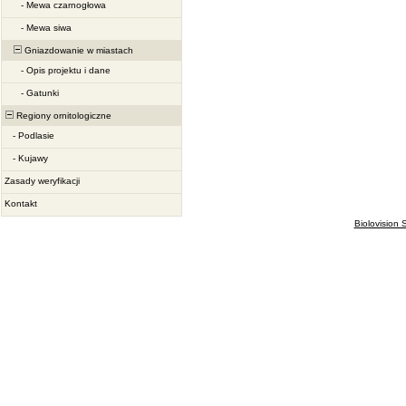
-
Mewa czarnogłowa
-
Mewa siwa
Gniazdowanie w miastach
-
Opis projektu i dane
-
Gatunki
Regiony ornitologiczne
-
Podlasie
-
Kujawy
Zasady weryfikacji
Kontakt
Biolovision S