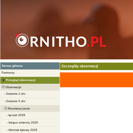
Strona główna
Szczegóły obserwacji
Partnerzy
Przegląd obserwacji
Obserwacje
-
Ostatnie 2 dni
-
Ostatnie 5 dni
Rozmieszczenie
-
łęczak 2026
-
biegus zmienny 2026
-
błotniak łąkowy 2026