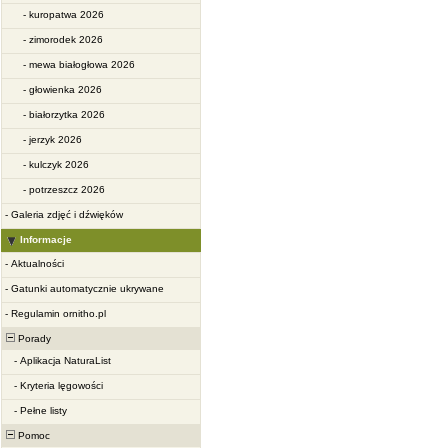
-
kuropatwa 2026
-
zimorodek 2026
-
mewa białogłowa 2026
-
głowienka 2026
-
białorzytka 2026
-
jerzyk 2026
-
kulczyk 2026
-
potrzeszcz 2026
-
Galeria zdjęć i dźwięków
Informacje
-
Aktualności
-
Gatunki automatycznie ukrywane
-
Regulamin ornitho.pl
Porady
-
Aplikacja NaturaList
-
Kryteria lęgowości
-
Pełne listy
Pomoc