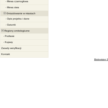
-
Mewa czarnogłowa
-
Mewa siwa
Gniazdowanie w miastach
-
Opis projektu i dane
-
Gatunki
Regiony ornitologiczne
-
Podlasie
-
Kujawy
Zasady weryfikacji
Kontakt
Biolovision S