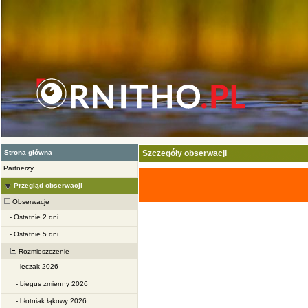
Strona główna
Szczegóły obserwacji
Partnerzy
Przegląd obserwacji
Obserwacje
-
Ostatnie 2 dni
-
Ostatnie 5 dni
Rozmieszczenie
-
łęczak 2026
-
biegus zmienny 2026
-
błotniak łąkowy 2026