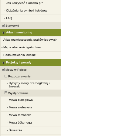
-
Jak korzystać z ornitho.pl?
-
Objaśnienia symboli i skrótów
-
FAQ
Statystyki
Atlas i monitoring
-
Atlas rozmieszczenia ptaków lęgowych
-
Mapa obecności gatunków
-
Podsumowania lokalne
Projekty i porady
Mewy w Polsce
Rozpoznawanie
-
Hybrydy mewy czarnogłowej i
śmieszki
Występowanie
-
Mewa białogłowa
-
Mewa srebrzysta
-
Mewa romańska
-
Mewa żółtonoga
-
Śmieszka