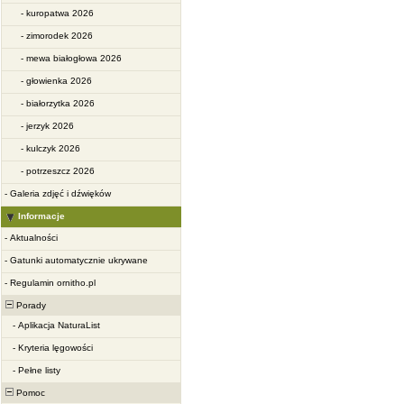
-
kuropatwa 2026
-
zimorodek 2026
-
mewa białogłowa 2026
-
głowienka 2026
-
białorzytka 2026
-
jerzyk 2026
-
kulczyk 2026
-
potrzeszcz 2026
-
Galeria zdjęć i dźwięków
Informacje
-
Aktualności
-
Gatunki automatycznie ukrywane
-
Regulamin ornitho.pl
Porady
-
Aplikacja NaturaList
-
Kryteria lęgowości
-
Pełne listy
Pomoc