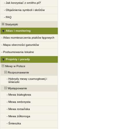
-
Jak korzystać z ornitho.pl?
-
Objaśnienia symboli i skrótów
-
FAQ
Statystyki
Atlas i monitoring
-
Atlas rozmieszczenia ptaków lęgowych
-
Mapa obecności gatunków
-
Podsumowania lokalne
Projekty i porady
Mewy w Polsce
Rozpoznawanie
-
Hybrydy mewy czarnogłowej i
śmieszki
Występowanie
-
Mewa białogłowa
-
Mewa srebrzysta
-
Mewa romańska
-
Mewa żółtonoga
-
Śmieszka