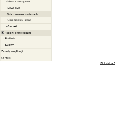
-
Mewa czarnogłowa
-
Mewa siwa
Gniazdowanie w miastach
-
Opis projektu i dane
-
Gatunki
Regiony ornitologiczne
-
Podlasie
-
Kujawy
Zasady weryfikacji
Kontakt
Biolovision S