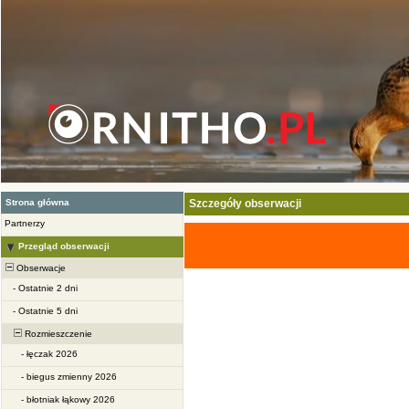
Strona główna
Szczegóły obserwacji
Partnerzy
Przegląd obserwacji
Obserwacje
-
Ostatnie 2 dni
-
Ostatnie 5 dni
Rozmieszczenie
-
łęczak 2026
-
biegus zmienny 2026
-
błotniak łąkowy 2026