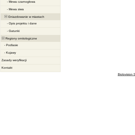
-
Mewa czarnogłowa
-
Mewa siwa
Gniazdowanie w miastach
-
Opis projektu i dane
-
Gatunki
Regiony ornitologiczne
-
Podlasie
-
Kujawy
Zasady weryfikacji
Kontakt
Biolovision S