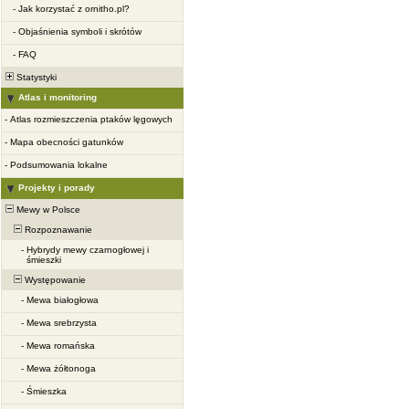
-
Jak korzystać z ornitho.pl?
-
Objaśnienia symboli i skrótów
-
FAQ
Statystyki
Atlas i monitoring
-
Atlas rozmieszczenia ptaków lęgowych
-
Mapa obecności gatunków
-
Podsumowania lokalne
Projekty i porady
Mewy w Polsce
Rozpoznawanie
-
Hybrydy mewy czarnogłowej i
śmieszki
Występowanie
-
Mewa białogłowa
-
Mewa srebrzysta
-
Mewa romańska
-
Mewa żółtonoga
-
Śmieszka