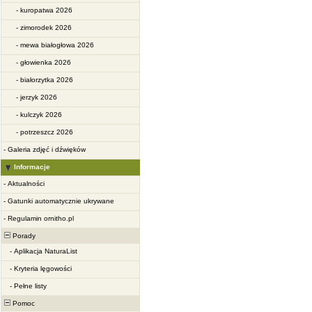
-
kuropatwa 2026
-
zimorodek 2026
-
mewa białogłowa 2026
-
głowienka 2026
-
białorzytka 2026
-
jerzyk 2026
-
kulczyk 2026
-
potrzeszcz 2026
-
Galeria zdjęć i dźwięków
Informacje
-
Aktualności
-
Gatunki automatycznie ukrywane
-
Regulamin ornitho.pl
Porady
-
Aplikacja NaturaList
-
Kryteria lęgowości
-
Pełne listy
Pomoc