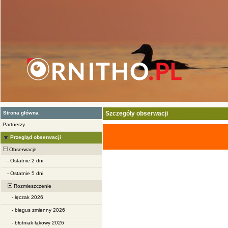
Strona główna
Szczegóły obserwacji
Partnerzy
Przegląd obserwacji
Obserwacje
-
Ostatnie 2 dni
-
Ostatnie 5 dni
Rozmieszczenie
-
łęczak 2026
-
biegus zmienny 2026
-
błotniak łąkowy 2026