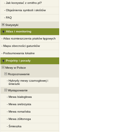
-
Jak korzystać z ornitho.pl?
-
Objaśnienia symboli i skrótów
-
FAQ
Statystyki
Atlas i monitoring
-
Atlas rozmieszczenia ptaków lęgowych
-
Mapa obecności gatunków
-
Podsumowania lokalne
Projekty i porady
Mewy w Polsce
Rozpoznawanie
-
Hybrydy mewy czarnogłowej i
śmieszki
Występowanie
-
Mewa białogłowa
-
Mewa srebrzysta
-
Mewa romańska
-
Mewa żółtonoga
-
Śmieszka