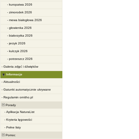
-
kuropatwa 2026
-
zimorodek 2026
-
mewa białogłowa 2026
-
głowienka 2026
-
białorzytka 2026
-
jerzyk 2026
-
kulczyk 2026
-
potrzeszcz 2026
-
Galeria zdjęć i dźwięków
Informacje
-
Aktualności
-
Gatunki automatycznie ukrywane
-
Regulamin ornitho.pl
Porady
-
Aplikacja NaturaList
-
Kryteria lęgowości
-
Pełne listy
Pomoc