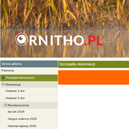
Strona główna
Szczegóły obserwacji
Partnerzy
Przegląd obserwacji
Obserwacje
-
Ostatnie 2 dni
-
Ostatnie 5 dni
Rozmieszczenie
-
łęczak 2026
-
biegus zmienny 2026
-
błotniak łąkowy 2026