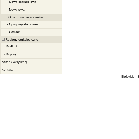
-
Mewa czarnogłowa
-
Mewa siwa
Gniazdowanie w miastach
-
Opis projektu i dane
-
Gatunki
Regiony ornitologiczne
-
Podlasie
-
Kujawy
Zasady weryfikacji
Kontakt
Biolovision S