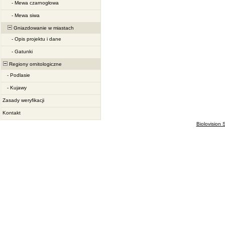
-
Mewa czarnogłowa
-
Mewa siwa
Gniazdowanie w miastach
-
Opis projektu i dane
-
Gatunki
Regiony ornitologiczne
-
Podlasie
-
Kujawy
Zasady weryfikacji
Kontakt
Biolovision S