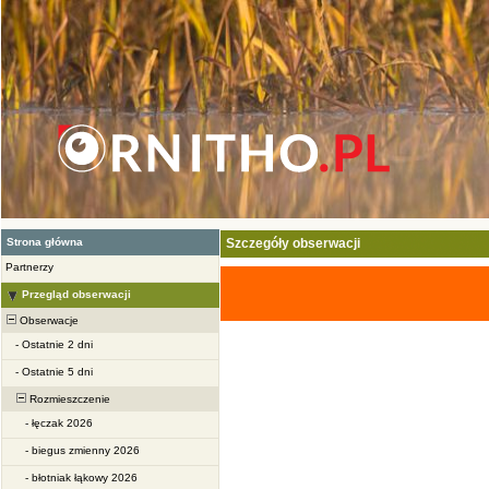
Strona główna
Szczegóły obserwacji
Partnerzy
Przegląd obserwacji
Obserwacje
-
Ostatnie 2 dni
-
Ostatnie 5 dni
Rozmieszczenie
-
łęczak 2026
-
biegus zmienny 2026
-
błotniak łąkowy 2026