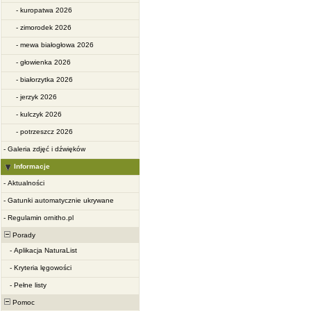
-
kuropatwa 2026
-
zimorodek 2026
-
mewa białogłowa 2026
-
głowienka 2026
-
białorzytka 2026
-
jerzyk 2026
-
kulczyk 2026
-
potrzeszcz 2026
-
Galeria zdjęć i dźwięków
Informacje
-
Aktualności
-
Gatunki automatycznie ukrywane
-
Regulamin ornitho.pl
Porady
-
Aplikacja NaturaList
-
Kryteria lęgowości
-
Pełne listy
Pomoc