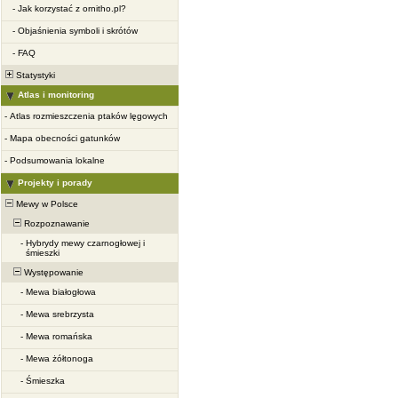
-
Jak korzystać z ornitho.pl?
-
Objaśnienia symboli i skrótów
-
FAQ
Statystyki
Atlas i monitoring
-
Atlas rozmieszczenia ptaków lęgowych
-
Mapa obecności gatunków
-
Podsumowania lokalne
Projekty i porady
Mewy w Polsce
Rozpoznawanie
-
Hybrydy mewy czarnogłowej i
śmieszki
Występowanie
-
Mewa białogłowa
-
Mewa srebrzysta
-
Mewa romańska
-
Mewa żółtonoga
-
Śmieszka