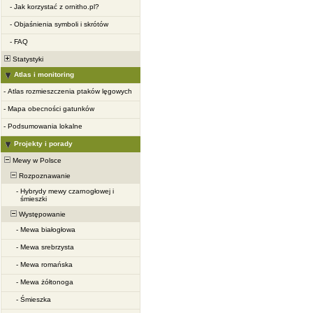
-
Jak korzystać z ornitho.pl?
-
Objaśnienia symboli i skrótów
-
FAQ
Statystyki
Atlas i monitoring
-
Atlas rozmieszczenia ptaków lęgowych
-
Mapa obecności gatunków
-
Podsumowania lokalne
Projekty i porady
Mewy w Polsce
Rozpoznawanie
-
Hybrydy mewy czarnogłowej i
śmieszki
Występowanie
-
Mewa białogłowa
-
Mewa srebrzysta
-
Mewa romańska
-
Mewa żółtonoga
-
Śmieszka