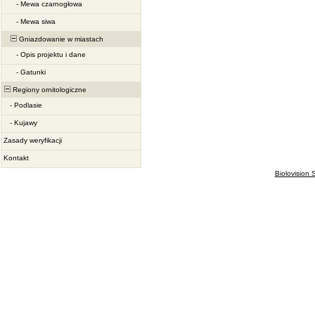
-
Mewa czarnogłowa
-
Mewa siwa
Gniazdowanie w miastach
-
Opis projektu i dane
-
Gatunki
Regiony ornitologiczne
-
Podlasie
-
Kujawy
Zasady weryfikacji
Kontakt
Biolovision S