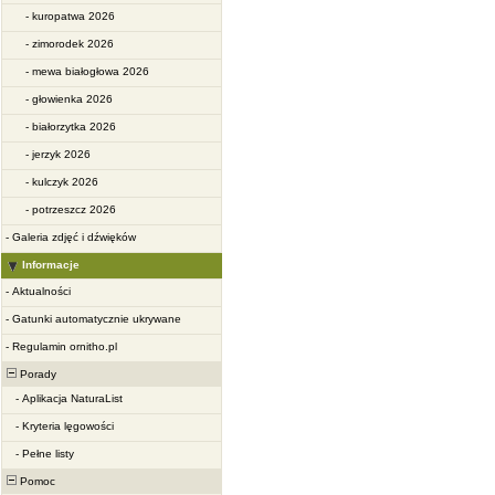
-
kuropatwa 2026
-
zimorodek 2026
-
mewa białogłowa 2026
-
głowienka 2026
-
białorzytka 2026
-
jerzyk 2026
-
kulczyk 2026
-
potrzeszcz 2026
-
Galeria zdjęć i dźwięków
Informacje
-
Aktualności
-
Gatunki automatycznie ukrywane
-
Regulamin ornitho.pl
Porady
-
Aplikacja NaturaList
-
Kryteria lęgowości
-
Pełne listy
Pomoc