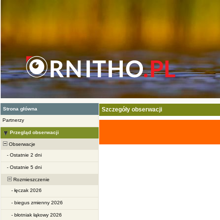
Strona główna
Szczegóły obserwacji
Partnerzy
Przegląd obserwacji
Obserwacje
-
Ostatnie 2 dni
-
Ostatnie 5 dni
Rozmieszczenie
-
łęczak 2026
-
biegus zmienny 2026
-
błotniak łąkowy 2026