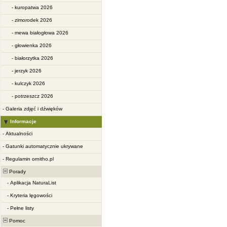
-
kuropatwa 2026
-
zimorodek 2026
-
mewa białogłowa 2026
-
głowienka 2026
-
białorzytka 2026
-
jerzyk 2026
-
kulczyk 2026
-
potrzeszcz 2026
-
Galeria zdjęć i dźwięków
Informacje
-
Aktualności
-
Gatunki automatycznie ukrywane
-
Regulamin ornitho.pl
Porady
-
Aplikacja NaturaList
-
Kryteria lęgowości
-
Pełne listy
Pomoc