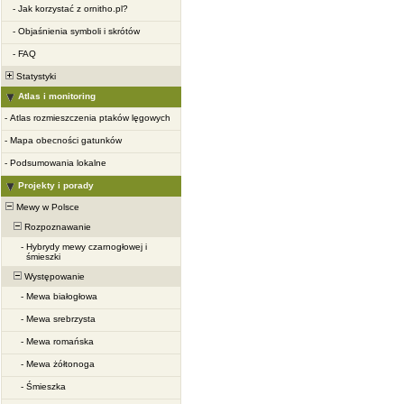
-
Jak korzystać z ornitho.pl?
-
Objaśnienia symboli i skrótów
-
FAQ
Statystyki
Atlas i monitoring
-
Atlas rozmieszczenia ptaków lęgowych
-
Mapa obecności gatunków
-
Podsumowania lokalne
Projekty i porady
Mewy w Polsce
Rozpoznawanie
-
Hybrydy mewy czarnogłowej i
śmieszki
Występowanie
-
Mewa białogłowa
-
Mewa srebrzysta
-
Mewa romańska
-
Mewa żółtonoga
-
Śmieszka