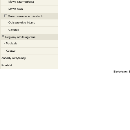
-
Mewa czarnogłowa
-
Mewa siwa
Gniazdowanie w miastach
-
Opis projektu i dane
-
Gatunki
Regiony ornitologiczne
-
Podlasie
-
Kujawy
Zasady weryfikacji
Kontakt
Biolovision S