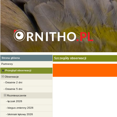
Strona główna
Szczegóły obserwacji
Partnerzy
Przegląd obserwacji
Obserwacje
-
Ostatnie 2 dni
-
Ostatnie 5 dni
Rozmieszczenie
-
łęczak 2026
-
biegus zmienny 2026
-
błotniak łąkowy 2026