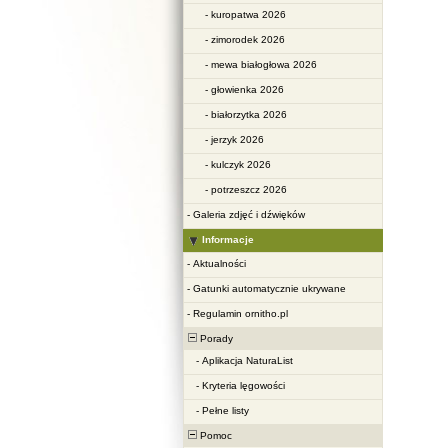
-
kuropatwa 2026
-
zimorodek 2026
-
mewa białogłowa 2026
-
głowienka 2026
-
białorzytka 2026
-
jerzyk 2026
-
kulczyk 2026
-
potrzeszcz 2026
-
Galeria zdjęć i dźwięków
Informacje
-
Aktualności
-
Gatunki automatycznie ukrywane
-
Regulamin ornitho.pl
Porady
-
Aplikacja NaturaList
-
Kryteria lęgowości
-
Pełne listy
Pomoc