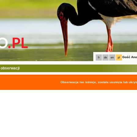
Gość An
fr
de
en
pl
 obserwacji
Obserwacja nie istnieje, została usunięta lub ukryt