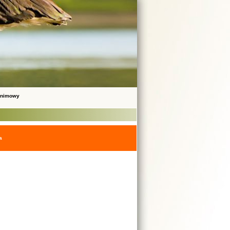
onimowy
a