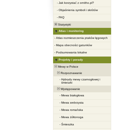
-
Jak korzystać z ornitho.pl?
-
Objaśnienia symboli i skrótów
-
FAQ
Statystyki
Atlas i monitoring
-
Atlas rozmieszczenia ptaków lęgowych
-
Mapa obecności gatunków
-
Podsumowania lokalne
Projekty i porady
Mewy w Polsce
Rozpoznawanie
-
Hybrydy mewy czarnogłowej i
śmieszki
Występowanie
-
Mewa białogłowa
-
Mewa srebrzysta
-
Mewa romańska
-
Mewa żółtonoga
-
Śmieszka