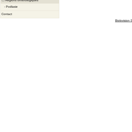
Régions ornithologiques
-
Podlasie
Contact
Biolovision S