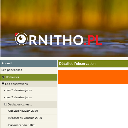
Accueil
Détail de l'observation
Les partenaires
Consulter
Les observations
-
Les 2 derniers jours
-
Les 5 derniers jours
Quelques cartes...
-
Chevalier sylvain 2026
-
Bécasseau variable 2026
-
Busard cendré 2026