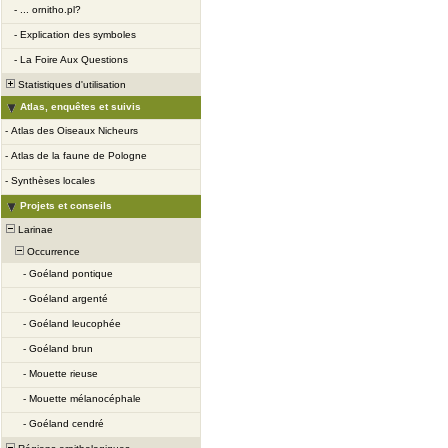
-
... ornitho.pl?
-
Explication des symboles
-
La Foire Aux Questions
Statistiques d'utilisation
Atlas, enquêtes et suivis
-
Atlas des Oiseaux Nicheurs
-
Atlas de la faune de Pologne
-
Synthèses locales
Projets et conseils
Larinae
Occurrence
-
Goéland pontique
-
Goéland argenté
-
Goéland leucophée
-
Goéland brun
-
Mouette rieuse
-
Mouette mélanocéphale
-
Goéland cendré