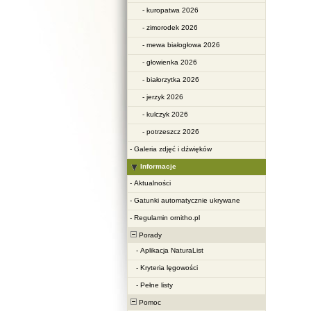
-
kuropatwa 2026
-
zimorodek 2026
-
mewa białogłowa 2026
-
głowienka 2026
-
białorzytka 2026
-
jerzyk 2026
-
kulczyk 2026
-
potrzeszcz 2026
-
Galeria zdjęć i dźwięków
Informacje
-
Aktualności
-
Gatunki automatycznie ukrywane
-
Regulamin ornitho.pl
Porady
-
Aplikacja NaturaList
-
Kryteria lęgowości
-
Pełne listy
Pomoc