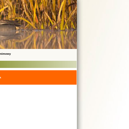
onimowy
a