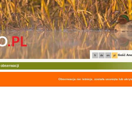
Gość An
fr
de
en
pl
 obserwacji
Obserwacja nie istnieje, została usunięta lub ukryt