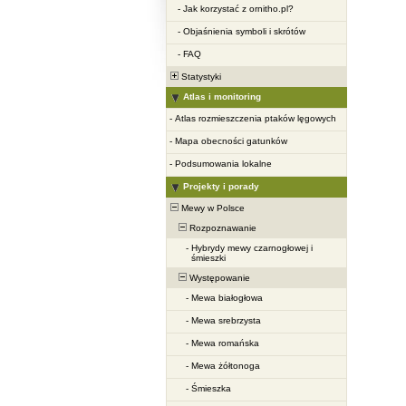
-
Jak korzystać z ornitho.pl?
-
Objaśnienia symboli i skrótów
-
FAQ
Statystyki
Atlas i monitoring
-
Atlas rozmieszczenia ptaków lęgowych
-
Mapa obecności gatunków
-
Podsumowania lokalne
Projekty i porady
Mewy w Polsce
Rozpoznawanie
-
Hybrydy mewy czarnogłowej i
śmieszki
Występowanie
-
Mewa białogłowa
-
Mewa srebrzysta
-
Mewa romańska
-
Mewa żółtonoga
-
Śmieszka