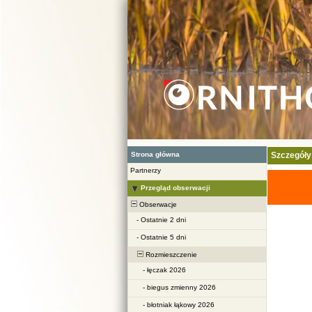
Strona główna
Szczegóły
Partnerzy
Przegląd obserwacji
Obserwacje
-
Ostatnie 2 dni
-
Ostatnie 5 dni
Rozmieszczenie
-
łęczak 2026
-
biegus zmienny 2026
-
błotniak łąkowy 2026