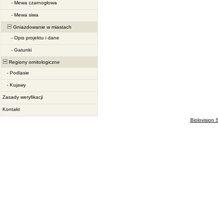
-
Mewa czarnogłowa
-
Mewa siwa
Gniazdowanie w miastach
-
Opis projektu i dane
-
Gatunki
Regiony ornitologiczne
-
Podlasie
-
Kujawy
Zasady weryfikacji
Kontakt
Biolovision S