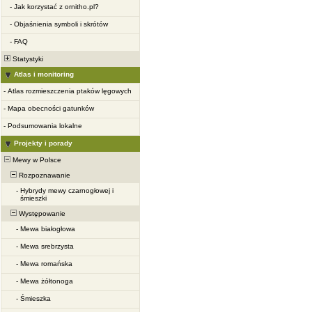
-
Jak korzystać z ornitho.pl?
-
Objaśnienia symboli i skrótów
-
FAQ
Statystyki
Atlas i monitoring
-
Atlas rozmieszczenia ptaków lęgowych
-
Mapa obecności gatunków
-
Podsumowania lokalne
Projekty i porady
Mewy w Polsce
Rozpoznawanie
-
Hybrydy mewy czarnogłowej i
śmieszki
Występowanie
-
Mewa białogłowa
-
Mewa srebrzysta
-
Mewa romańska
-
Mewa żółtonoga
-
Śmieszka