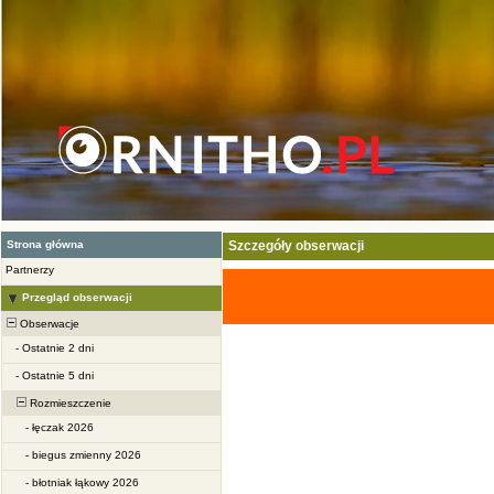
Strona główna
Szczegóły obserwacji
Partnerzy
Przegląd obserwacji
Obserwacje
-
Ostatnie 2 dni
-
Ostatnie 5 dni
Rozmieszczenie
-
łęczak 2026
-
biegus zmienny 2026
-
błotniak łąkowy 2026