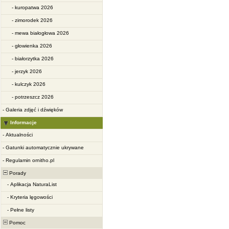
-
kuropatwa 2026
-
zimorodek 2026
-
mewa białogłowa 2026
-
głowienka 2026
-
białorzytka 2026
-
jerzyk 2026
-
kulczyk 2026
-
potrzeszcz 2026
-
Galeria zdjęć i dźwięków
Informacje
-
Aktualności
-
Gatunki automatycznie ukrywane
-
Regulamin ornitho.pl
Porady
-
Aplikacja NaturaList
-
Kryteria lęgowości
-
Pełne listy
Pomoc