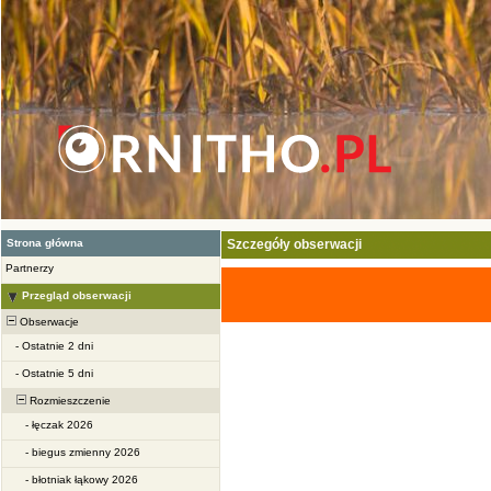
Strona główna
Szczegóły obserwacji
Partnerzy
Przegląd obserwacji
Obserwacje
-
Ostatnie 2 dni
-
Ostatnie 5 dni
Rozmieszczenie
-
łęczak 2026
-
biegus zmienny 2026
-
błotniak łąkowy 2026