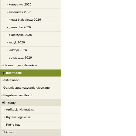
-
kuropatwa 2026
-
zimorodek 2026
-
mewa białogłowa 2026
-
głowienka 2026
-
białorzytka 2026
-
jerzyk 2026
-
kulczyk 2026
-
potrzeszcz 2026
-
Galeria zdjęć i dźwięków
Informacje
-
Aktualności
-
Gatunki automatycznie ukrywane
-
Regulamin ornitho.pl
Porady
-
Aplikacja NaturaList
-
Kryteria lęgowości
-
Pełne listy
Pomoc