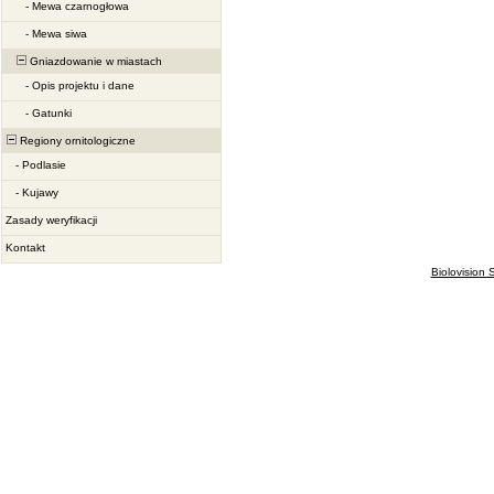
-
Mewa czarnogłowa
-
Mewa siwa
Gniazdowanie w miastach
-
Opis projektu i dane
-
Gatunki
Regiony ornitologiczne
-
Podlasie
-
Kujawy
Zasady weryfikacji
Kontakt
Biolovision S