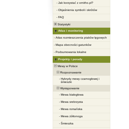
-
Jak korzystać z ornitho.pl?
-
Objaśnienia symboli i skrótów
-
FAQ
Statystyki
Atlas i monitoring
-
Atlas rozmieszczenia ptaków lęgowych
-
Mapa obecności gatunków
-
Podsumowania lokalne
Projekty i porady
Mewy w Polsce
Rozpoznawanie
-
Hybrydy mewy czarnogłowej i
śmieszki
Występowanie
-
Mewa białogłowa
-
Mewa srebrzysta
-
Mewa romańska
-
Mewa żółtonoga
-
Śmieszka