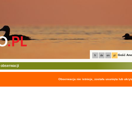
Gość An
fr
de
en
pl
 obserwacji
Obserwacja nie istnieje, została usunięta lub ukryt