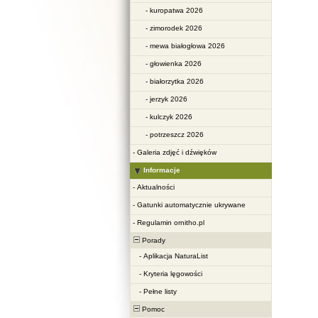
-
kuropatwa 2026
-
zimorodek 2026
-
mewa białogłowa 2026
-
głowienka 2026
-
białorzytka 2026
-
jerzyk 2026
-
kulczyk 2026
-
potrzeszcz 2026
-
Galeria zdjęć i dźwięków
Informacje
-
Aktualności
-
Gatunki automatycznie ukrywane
-
Regulamin ornitho.pl
Porady
-
Aplikacja NaturaList
-
Kryteria lęgowości
-
Pełne listy
Pomoc