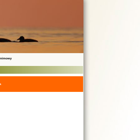
onimowy
a