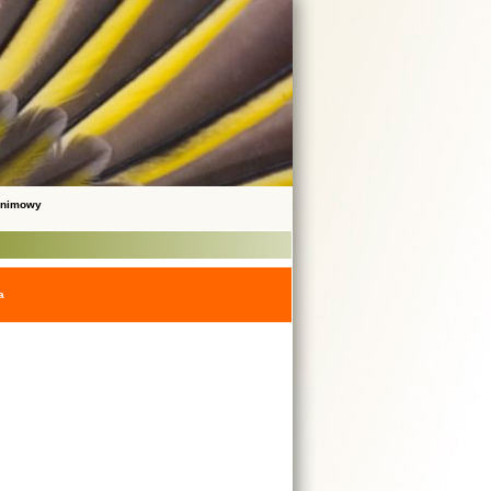
onimowy
a