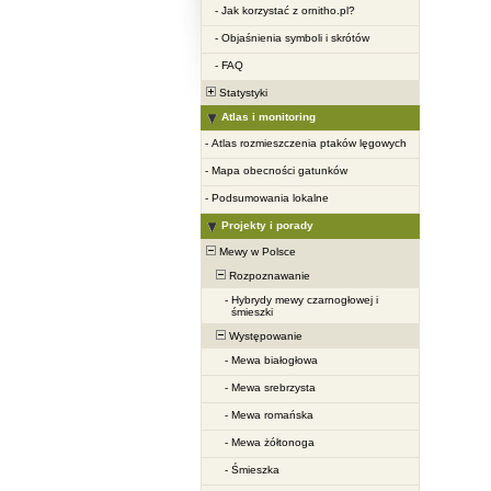
-
Jak korzystać z ornitho.pl?
-
Objaśnienia symboli i skrótów
-
FAQ
Statystyki
Atlas i monitoring
-
Atlas rozmieszczenia ptaków lęgowych
-
Mapa obecności gatunków
-
Podsumowania lokalne
Projekty i porady
Mewy w Polsce
Rozpoznawanie
-
Hybrydy mewy czarnogłowej i
śmieszki
Występowanie
-
Mewa białogłowa
-
Mewa srebrzysta
-
Mewa romańska
-
Mewa żółtonoga
-
Śmieszka