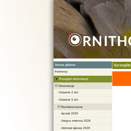
Strona główna
Szczegóły
Partnerzy
Przegląd obserwacji
Obserwacje
-
Ostatnie 2 dni
-
Ostatnie 5 dni
Rozmieszczenie
-
łęczak 2026
-
biegus zmienny 2026
-
błotniak łąkowy 2026