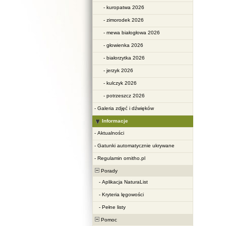
-
kuropatwa 2026
-
zimorodek 2026
-
mewa białogłowa 2026
-
głowienka 2026
-
białorzytka 2026
-
jerzyk 2026
-
kulczyk 2026
-
potrzeszcz 2026
-
Galeria zdjęć i dźwięków
Informacje
-
Aktualności
-
Gatunki automatycznie ukrywane
-
Regulamin ornitho.pl
Porady
-
Aplikacja NaturaList
-
Kryteria lęgowości
-
Pełne listy
Pomoc