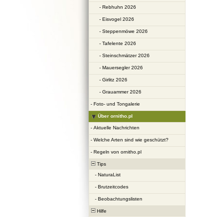
-
Rebhuhn 2026
-
Eisvogel 2026
-
Steppenmöwe 2026
-
Tafelente 2026
-
Steinschmätzer 2026
-
Mauersegler 2026
-
Girlitz 2026
-
Grauammer 2026
-
Foto- und Tongalerie
Über ornitho.pl
-
Aktuelle Nachrichten
-
Welche Arten sind wie geschützt?
-
Regeln von ornitho.pl
Tips
-
NaturaList
-
Brutzeitcodes
-
Beobachtungslisten
Hilfe