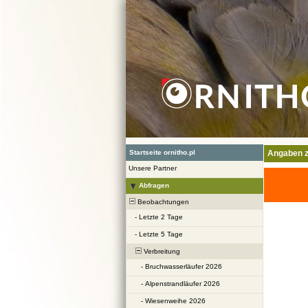
Startseite ornitho.pl
Angaben z
Unsere Partner
Abfragen
Beobachtungen
-
Letzte 2 Tage
-
Letzte 5 Tage
Verbreitung
-
Bruchwasserläufer 2026
-
Alpenstrandläufer 2026
-
Wiesenweihe 2026