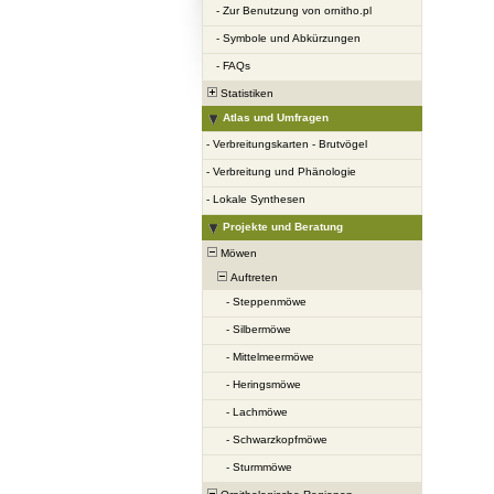
-
Zur Benutzung von ornitho.pl
-
Symbole und Abkürzungen
-
FAQs
Statistiken
Atlas und Umfragen
-
Verbreitungskarten - Brutvögel
-
Verbreitung und Phänologie
-
Lokale Synthesen
Projekte und Beratung
Möwen
Auftreten
-
Steppenmöwe
-
Silbermöwe
-
Mittelmeermöwe
-
Heringsmöwe
-
Lachmöwe
-
Schwarzkopfmöwe
-
Sturmmöwe