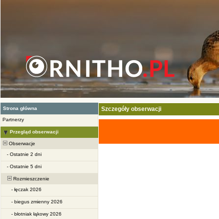
Strona główna
Szczegóły obserwacji
Partnerzy
Przegląd obserwacji
Obserwacje
-
Ostatnie 2 dni
-
Ostatnie 5 dni
Rozmieszczenie
-
łęczak 2026
-
biegus zmienny 2026
-
błotniak łąkowy 2026