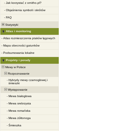
-
Jak korzystać z ornitho.pl?
-
Objaśnienia symboli i skrótów
-
FAQ
Statystyki
Atlas i monitoring
-
Atlas rozmieszczenia ptaków lęgowych
-
Mapa obecności gatunków
-
Podsumowania lokalne
Projekty i porady
Mewy w Polsce
Rozpoznawanie
-
Hybrydy mewy czarnogłowej i
śmieszki
Występowanie
-
Mewa białogłowa
-
Mewa srebrzysta
-
Mewa romańska
-
Mewa żółtonoga
-
Śmieszka