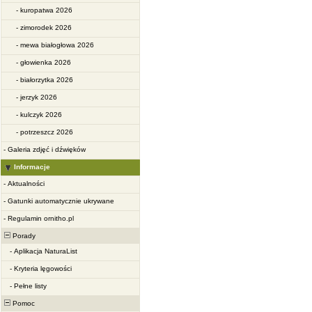
-
kuropatwa 2026
-
zimorodek 2026
-
mewa białogłowa 2026
-
głowienka 2026
-
białorzytka 2026
-
jerzyk 2026
-
kulczyk 2026
-
potrzeszcz 2026
-
Galeria zdjęć i dźwięków
Informacje
-
Aktualności
-
Gatunki automatycznie ukrywane
-
Regulamin ornitho.pl
Porady
-
Aplikacja NaturaList
-
Kryteria lęgowości
-
Pełne listy
Pomoc