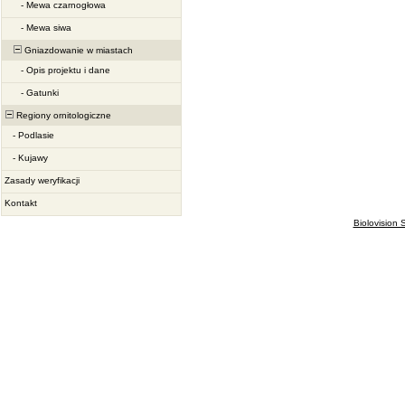
-
Mewa czarnogłowa
-
Mewa siwa
Gniazdowanie w miastach
-
Opis projektu i dane
-
Gatunki
Regiony ornitologiczne
-
Podlasie
-
Kujawy
Zasady weryfikacji
Kontakt
Biolovision S