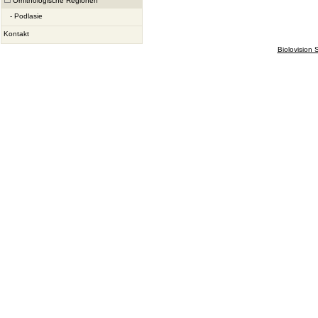
Ornithologische Regionen
-
Podlasie
Kontakt
Biolovision S