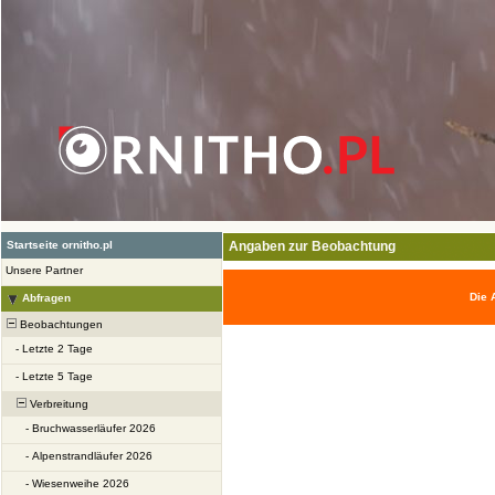
Startseite ornitho.pl
Angaben zur Beobachtung
Unsere Partner
Die 
Abfragen
Beobachtungen
-
Letzte 2 Tage
-
Letzte 5 Tage
Verbreitung
-
Bruchwasserläufer 2026
-
Alpenstrandläufer 2026
-
Wiesenweihe 2026