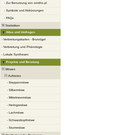
-
Zur Benutzung von ornitho.pl
-
Symbole und Abkürzungen
-
FAQs
Statistiken
Atlas und Umfragen
-
Verbreitungskarten - Brutvögel
-
Verbreitung und Phänologie
-
Lokale Synthesen
Projekte und Beratung
Möwen
Auftreten
-
Steppenmöwe
-
Silbermöwe
-
Mittelmeermöwe
-
Heringsmöwe
-
Lachmöwe
-
Schwarzkopfmöwe
-
Sturmmöwe