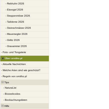
-
Rebhuhn 2026
-
Eisvogel 2026
-
Steppenmöwe 2026
-
Tafelente 2026
-
Steinschmätzer 2026
-
Mauersegler 2026
-
Girlitz 2026
-
Grauammer 2026
-
Foto- und Tongalerie
Über ornitho.pl
-
Aktuelle Nachrichten
-
Welche Arten sind wie geschützt?
-
Regeln von ornitho.pl
Tips
-
NaturaList
-
Brutzeitcodes
-
Beobachtungslisten
Hilfe