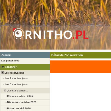
Accueil
Détail de l'observation
Les partenaires
Consulter
Les observations
-
Les 2 derniers jours
-
Les 5 derniers jours
Quelques cartes...
-
Chevalier sylvain 2026
-
Bécasseau variable 2026
-
Busard cendré 2026