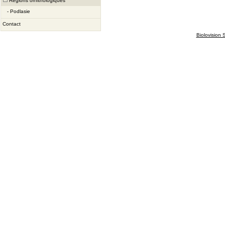
Régions ornithologiques
-
Podlasie
Contact
Biolovision S