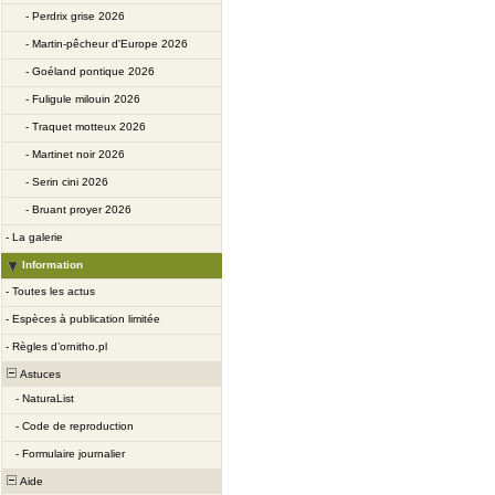
-
Perdrix grise 2026
-
Martin-pêcheur d'Europe 2026
-
Goéland pontique 2026
-
Fuligule milouin 2026
-
Traquet motteux 2026
-
Martinet noir 2026
-
Serin cini 2026
-
Bruant proyer 2026
-
La galerie
Information
-
Toutes les actus
-
Espèces à publication limitée
-
Règles d’ornitho.pl
Astuces
-
NaturaList
-
Code de reproduction
-
Formulaire journalier
Aide