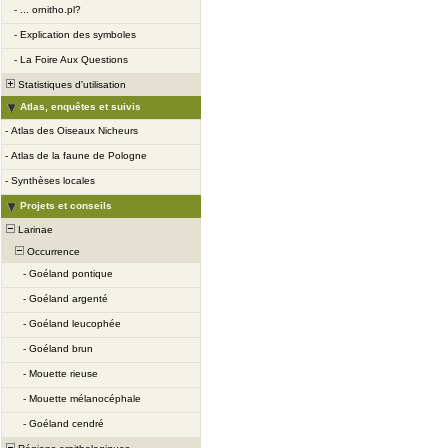
-
... ornitho.pl?
-
Explication des symboles
-
La Foire Aux Questions
Statistiques d'utilisation
Atlas, enquêtes et suivis
-
Atlas des Oiseaux Nicheurs
-
Atlas de la faune de Pologne
-
Synthèses locales
Projets et conseils
Larinae
Occurrence
-
Goéland pontique
-
Goéland argenté
-
Goéland leucophée
-
Goéland brun
-
Mouette rieuse
-
Mouette mélanocéphale
-
Goéland cendré