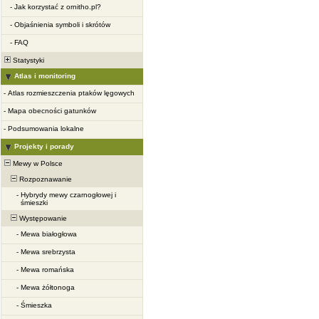
-
Jak korzystać z ornitho.pl?
-
Objaśnienia symboli i skrótów
-
FAQ
Statystyki
Atlas i monitoring
-
Atlas rozmieszczenia ptaków lęgowych
-
Mapa obecności gatunków
-
Podsumowania lokalne
Projekty i porady
Mewy w Polsce
Rozpoznawanie
-
Hybrydy mewy czarnogłowej i
śmieszki
Występowanie
-
Mewa białogłowa
-
Mewa srebrzysta
-
Mewa romańska
-
Mewa żółtonoga
-
Śmieszka