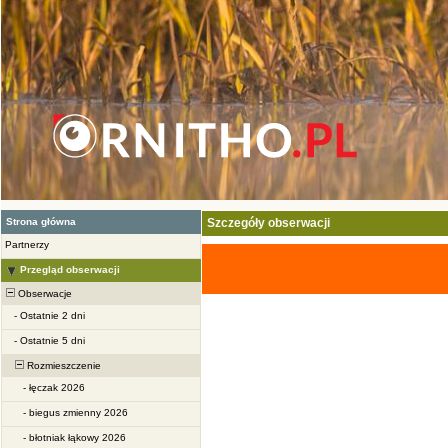
Strona główna
Szczegóły obserwacji
Partnerzy
Przegląd obserwacji
Obserwacje
-
Ostatnie 2 dni
-
Ostatnie 5 dni
Rozmieszczenie
-
łęczak 2026
-
biegus zmienny 2026
-
błotniak łąkowy 2026