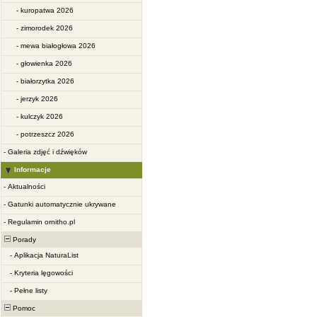
-
kuropatwa 2026
-
zimorodek 2026
-
mewa białogłowa 2026
-
głowienka 2026
-
białorzytka 2026
-
jerzyk 2026
-
kulczyk 2026
-
potrzeszcz 2026
-
Galeria zdjęć i dźwięków
Informacje
-
Aktualności
-
Gatunki automatycznie ukrywane
-
Regulamin ornitho.pl
Porady
-
Aplikacja NaturaList
-
Kryteria lęgowości
-
Pełne listy
Pomoc