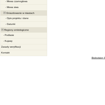
-
Mewa czarnogłowa
-
Mewa siwa
Gniazdowanie w miastach
-
Opis projektu i dane
-
Gatunki
Regiony ornitologiczne
-
Podlasie
-
Kujawy
Zasady weryfikacji
Kontakt
Biolovision S