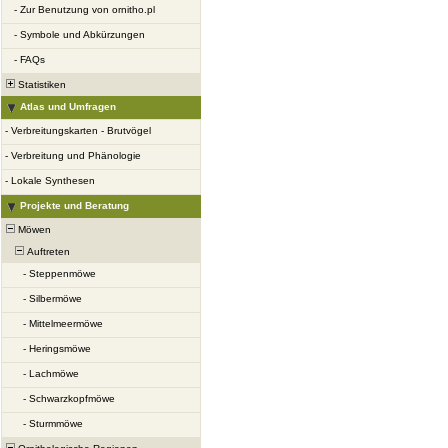
-
Zur Benutzung von ornitho.pl
-
Symbole und Abkürzungen
-
FAQs
Statistiken
Atlas und Umfragen
-
Verbreitungskarten - Brutvögel
-
Verbreitung und Phänologie
-
Lokale Synthesen
Projekte und Beratung
Möwen
Auftreten
-
Steppenmöwe
-
Silbermöwe
-
Mittelmeermöwe
-
Heringsmöwe
-
Lachmöwe
-
Schwarzkopfmöwe
-
Sturmmöwe