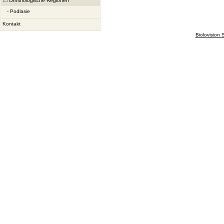
Ornithologische Regionen
-
Podlasie
Kontakt
Biolovision S