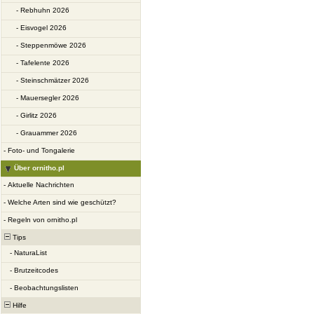
-
Rebhuhn 2026
-
Eisvogel 2026
-
Steppenmöwe 2026
-
Tafelente 2026
-
Steinschmätzer 2026
-
Mauersegler 2026
-
Girlitz 2026
-
Grauammer 2026
-
Foto- und Tongalerie
Über ornitho.pl
-
Aktuelle Nachrichten
-
Welche Arten sind wie geschützt?
-
Regeln von ornitho.pl
Tips
-
NaturaList
-
Brutzeitcodes
-
Beobachtungslisten
Hilfe