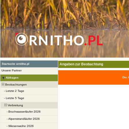
Startseite ornitho.pl
Angaben zur Beobachtung
Unsere Partner
Die 
Abfragen
Beobachtungen
-
Letzte 2 Tage
-
Letzte 5 Tage
Verbreitung
-
Bruchwasserläufer 2026
-
Alpenstrandläufer 2026
-
Wiesenweihe 2026