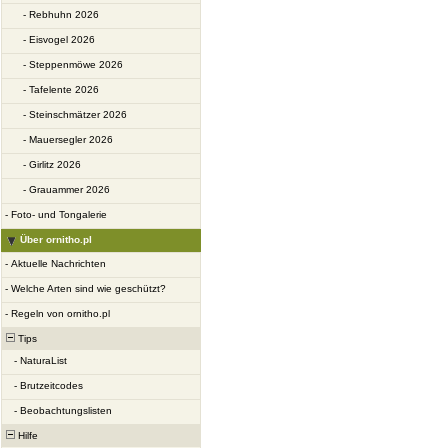
-
Rebhuhn 2026
-
Eisvogel 2026
-
Steppenmöwe 2026
-
Tafelente 2026
-
Steinschmätzer 2026
-
Mauersegler 2026
-
Girlitz 2026
-
Grauammer 2026
-
Foto- und Tongalerie
Über ornitho.pl
-
Aktuelle Nachrichten
-
Welche Arten sind wie geschützt?
-
Regeln von ornitho.pl
Tips
-
NaturaList
-
Brutzeitcodes
-
Beobachtungslisten
Hilfe