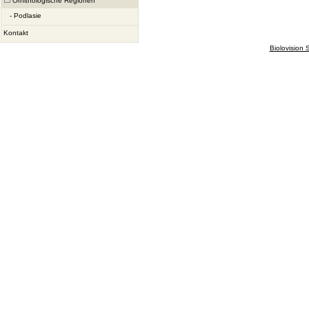
Ornithologische Regionen
-
Podlasie
Kontakt
Biolovision S