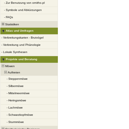
-
Zur Benutzung von ornitho.pl
-
Symbole und Abkürzungen
-
FAQs
Statistiken
Atlas und Umfragen
-
Verbreitungskarten - Brutvögel
-
Verbreitung und Phänologie
-
Lokale Synthesen
Projekte und Beratung
Möwen
Auftreten
-
Steppenmöwe
-
Silbermöwe
-
Mittelmeermöwe
-
Heringsmöwe
-
Lachmöwe
-
Schwarzkopfmöwe
-
Sturmmöwe