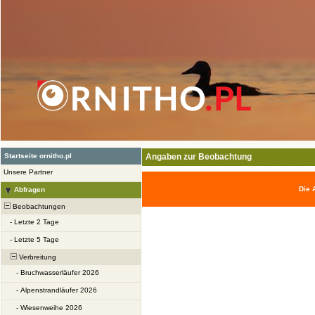
Startseite ornitho.pl
Angaben zur Beobachtung
Unsere Partner
Die 
Abfragen
Beobachtungen
-
Letzte 2 Tage
-
Letzte 5 Tage
Verbreitung
-
Bruchwasserläufer 2026
-
Alpenstrandläufer 2026
-
Wiesenweihe 2026