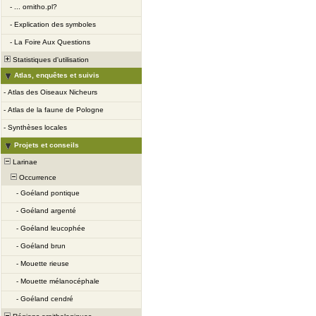
-
... ornitho.pl?
-
Explication des symboles
-
La Foire Aux Questions
Statistiques d'utilisation
Atlas, enquêtes et suivis
-
Atlas des Oiseaux Nicheurs
-
Atlas de la faune de Pologne
-
Synthèses locales
Projets et conseils
Larinae
Occurrence
-
Goéland pontique
-
Goéland argenté
-
Goéland leucophée
-
Goéland brun
-
Mouette rieuse
-
Mouette mélanocéphale
-
Goéland cendré