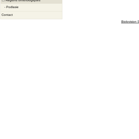
Régions ornithologiques
-
Podlasie
Contact
Biolovision S