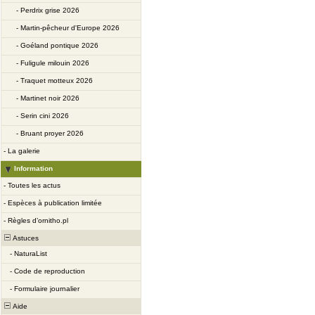
-
Perdrix grise 2026
-
Martin-pêcheur d'Europe 2026
-
Goéland pontique 2026
-
Fuligule milouin 2026
-
Traquet motteux 2026
-
Martinet noir 2026
-
Serin cini 2026
-
Bruant proyer 2026
-
La galerie
Information
-
Toutes les actus
-
Espèces à publication limitée
-
Règles d’ornitho.pl
Astuces
-
NaturaList
-
Code de reproduction
-
Formulaire journalier
Aide