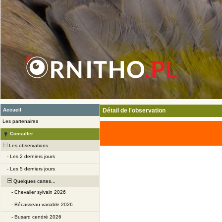
Accueil
Détail de l'observation
Les partenaires
Consulter
Les observations
-
Les 2 derniers jours
-
Les 5 derniers jours
Quelques cartes...
-
Chevalier sylvain 2026
-
Bécasseau variable 2026
-
Busard cendré 2026