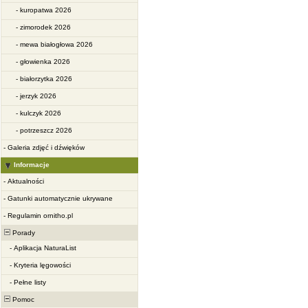
-
kuropatwa 2026
-
zimorodek 2026
-
mewa białogłowa 2026
-
głowienka 2026
-
białorzytka 2026
-
jerzyk 2026
-
kulczyk 2026
-
potrzeszcz 2026
-
Galeria zdjęć i dźwięków
Informacje
-
Aktualności
-
Gatunki automatycznie ukrywane
-
Regulamin ornitho.pl
Porady
-
Aplikacja NaturaList
-
Kryteria lęgowości
-
Pełne listy
Pomoc