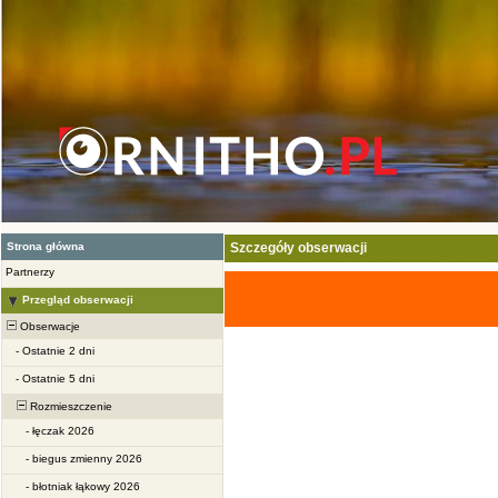
Strona główna
Szczegóły obserwacji
Partnerzy
Przegląd obserwacji
Obserwacje
-
Ostatnie 2 dni
-
Ostatnie 5 dni
Rozmieszczenie
-
łęczak 2026
-
biegus zmienny 2026
-
błotniak łąkowy 2026