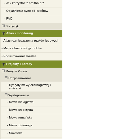
-
Jak korzystać z ornitho.pl?
-
Objaśnienia symboli i skrótów
-
FAQ
Statystyki
Atlas i monitoring
-
Atlas rozmieszczenia ptaków lęgowych
-
Mapa obecności gatunków
-
Podsumowania lokalne
Projekty i porady
Mewy w Polsce
Rozpoznawanie
-
Hybrydy mewy czarnogłowej i
śmieszki
Występowanie
-
Mewa białogłowa
-
Mewa srebrzysta
-
Mewa romańska
-
Mewa żółtonoga
-
Śmieszka