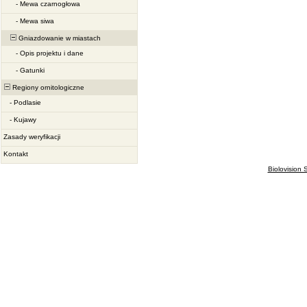
-
Mewa czarnogłowa
-
Mewa siwa
Gniazdowanie w miastach
-
Opis projektu i dane
-
Gatunki
Regiony ornitologiczne
-
Podlasie
-
Kujawy
Zasady weryfikacji
Kontakt
Biolovision S