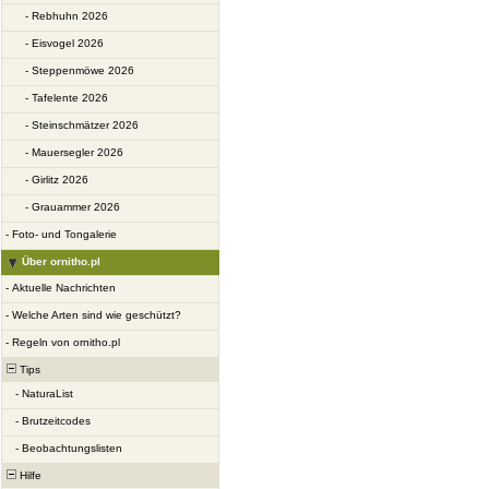
-
Rebhuhn 2026
-
Eisvogel 2026
-
Steppenmöwe 2026
-
Tafelente 2026
-
Steinschmätzer 2026
-
Mauersegler 2026
-
Girlitz 2026
-
Grauammer 2026
-
Foto- und Tongalerie
Über ornitho.pl
-
Aktuelle Nachrichten
-
Welche Arten sind wie geschützt?
-
Regeln von ornitho.pl
Tips
-
NaturaList
-
Brutzeitcodes
-
Beobachtungslisten
Hilfe