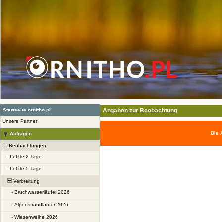
Startseite ornitho.pl
Angaben zur Beobachtung
Unsere Partner
Die 
Abfragen
Beobachtungen
-
Letzte 2 Tage
-
Letzte 5 Tage
Verbreitung
-
Bruchwasserläufer 2026
-
Alpenstrandläufer 2026
-
Wiesenweihe 2026