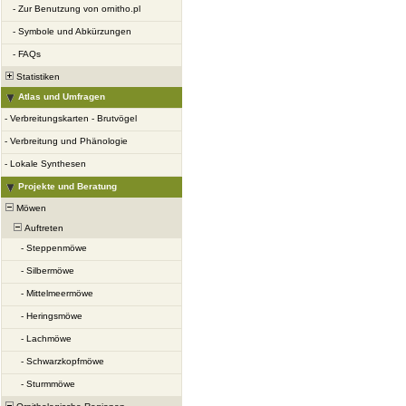
-
Zur Benutzung von ornitho.pl
-
Symbole und Abkürzungen
-
FAQs
Statistiken
Atlas und Umfragen
-
Verbreitungskarten - Brutvögel
-
Verbreitung und Phänologie
-
Lokale Synthesen
Projekte und Beratung
Möwen
Auftreten
-
Steppenmöwe
-
Silbermöwe
-
Mittelmeermöwe
-
Heringsmöwe
-
Lachmöwe
-
Schwarzkopfmöwe
-
Sturmmöwe