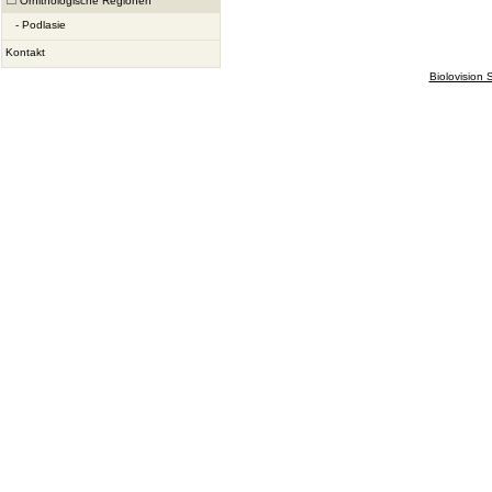
Ornithologische Regionen
-
Podlasie
Kontakt
Biolovision S