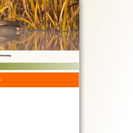
onimowy
a