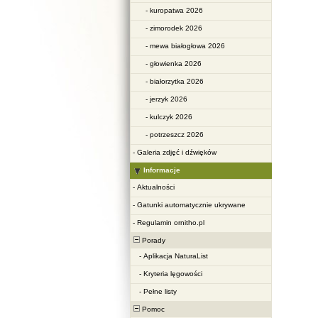
-
kuropatwa 2026
-
zimorodek 2026
-
mewa białogłowa 2026
-
głowienka 2026
-
białorzytka 2026
-
jerzyk 2026
-
kulczyk 2026
-
potrzeszcz 2026
-
Galeria zdjęć i dźwięków
Informacje
-
Aktualności
-
Gatunki automatycznie ukrywane
-
Regulamin ornitho.pl
Porady
-
Aplikacja NaturaList
-
Kryteria lęgowości
-
Pełne listy
Pomoc