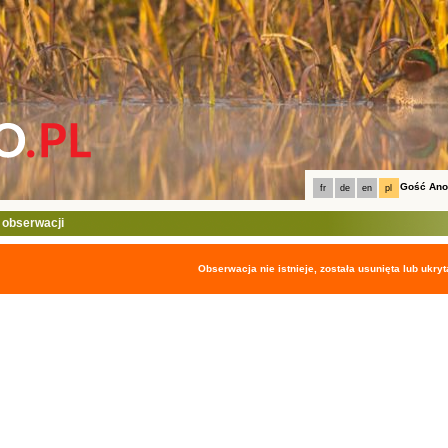
Gość An
fr
de
en
pl
 obserwacji
Obserwacja nie istnieje, została usunięta lub ukryt