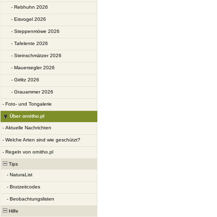
-
Rebhuhn 2026
-
Eisvogel 2026
-
Steppenmöwe 2026
-
Tafelente 2026
-
Steinschmätzer 2026
-
Mauersegler 2026
-
Girlitz 2026
-
Grauammer 2026
-
Foto- und Tongalerie
Über ornitho.pl
-
Aktuelle Nachrichten
-
Welche Arten sind wie geschützt?
-
Regeln von ornitho.pl
Tips
-
NaturaList
-
Brutzeitcodes
-
Beobachtungslisten
Hilfe