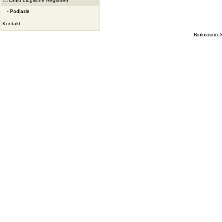
Ornithologische Regionen
-
Podlasie
Kontakt
Biolovision S