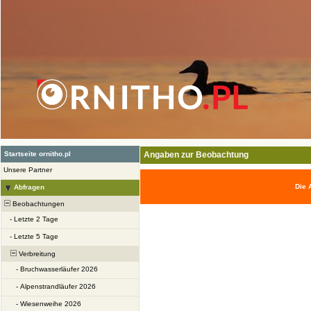
Startseite ornitho.pl
Angaben zur Beobachtung
Unsere Partner
Die 
Abfragen
Beobachtungen
-
Letzte 2 Tage
-
Letzte 5 Tage
Verbreitung
-
Bruchwasserläufer 2026
-
Alpenstrandläufer 2026
-
Wiesenweihe 2026