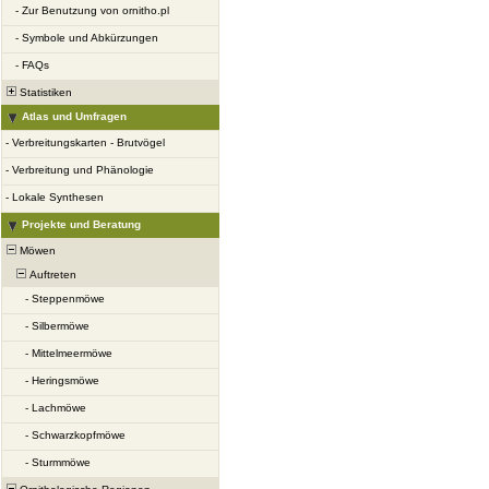
-
Zur Benutzung von ornitho.pl
-
Symbole und Abkürzungen
-
FAQs
Statistiken
Atlas und Umfragen
-
Verbreitungskarten - Brutvögel
-
Verbreitung und Phänologie
-
Lokale Synthesen
Projekte und Beratung
Möwen
Auftreten
-
Steppenmöwe
-
Silbermöwe
-
Mittelmeermöwe
-
Heringsmöwe
-
Lachmöwe
-
Schwarzkopfmöwe
-
Sturmmöwe