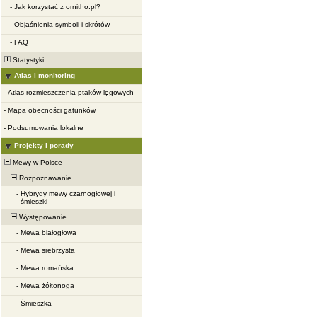
-
Jak korzystać z ornitho.pl?
-
Objaśnienia symboli i skrótów
-
FAQ
Statystyki
Atlas i monitoring
-
Atlas rozmieszczenia ptaków lęgowych
-
Mapa obecności gatunków
-
Podsumowania lokalne
Projekty i porady
Mewy w Polsce
Rozpoznawanie
-
Hybrydy mewy czarnogłowej i
śmieszki
Występowanie
-
Mewa białogłowa
-
Mewa srebrzysta
-
Mewa romańska
-
Mewa żółtonoga
-
Śmieszka