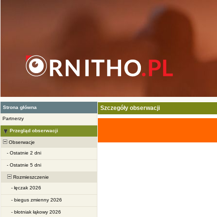
Strona główna
Szczegóły obserwacji
Partnerzy
Przegląd obserwacji
Obserwacje
-
Ostatnie 2 dni
-
Ostatnie 5 dni
Rozmieszczenie
-
łęczak 2026
-
biegus zmienny 2026
-
błotniak łąkowy 2026