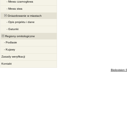
-
Mewa czarnogłowa
-
Mewa siwa
Gniazdowanie w miastach
-
Opis projektu i dane
-
Gatunki
Regiony ornitologiczne
-
Podlasie
-
Kujawy
Zasady weryfikacji
Kontakt
Biolovision S