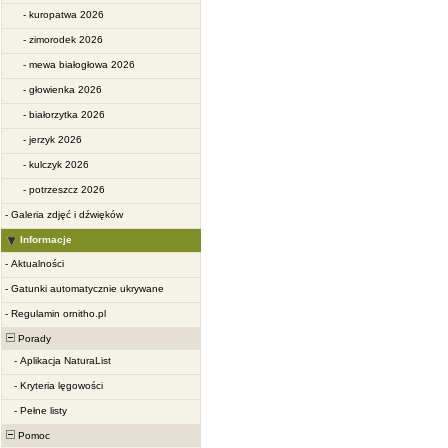
-
kuropatwa 2026
-
zimorodek 2026
-
mewa białogłowa 2026
-
głowienka 2026
-
białorzytka 2026
-
jerzyk 2026
-
kulczyk 2026
-
potrzeszcz 2026
-
Galeria zdjęć i dźwięków
Informacje
-
Aktualności
-
Gatunki automatycznie ukrywane
-
Regulamin ornitho.pl
Porady
-
Aplikacja NaturaList
-
Kryteria lęgowości
-
Pełne listy
Pomoc