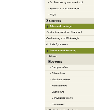
-
Zur Benutzung von ornitho.pl
-
Symbole und Abkürzungen
-
FAQs
Statistiken
Atlas und Umfragen
-
Verbreitungskarten - Brutvögel
-
Verbreitung und Phänologie
-
Lokale Synthesen
Projekte und Beratung
Möwen
Auftreten
-
Steppenmöwe
-
Silbermöwe
-
Mittelmeermöwe
-
Heringsmöwe
-
Lachmöwe
-
Schwarzkopfmöwe
-
Sturmmöwe