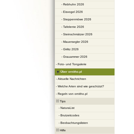
-
Rebhuhn 2026
-
Eisvogel 2026
-
Steppenmöwe 2026
-
Tafelente 2026
-
Steinschmätzer 2026
-
Mauersegler 2026
-
Girlitz 2026
-
Grauammer 2026
-
Foto- und Tongalerie
Über ornitho.pl
-
Aktuelle Nachrichten
-
Welche Arten sind wie geschützt?
-
Regeln von ornitho.pl
Tips
-
NaturaList
-
Brutzeitcodes
-
Beobachtungslisten
Hilfe