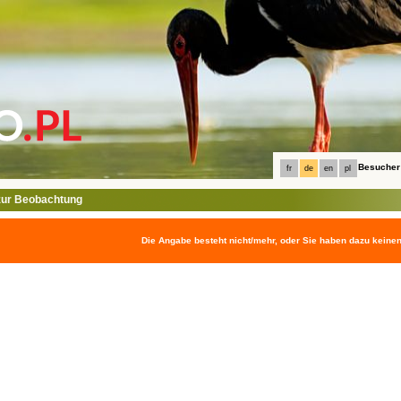
Besucher
fr
de
en
pl
ur Beobachtung
Die Angabe besteht nicht/mehr, oder Sie haben dazu keine