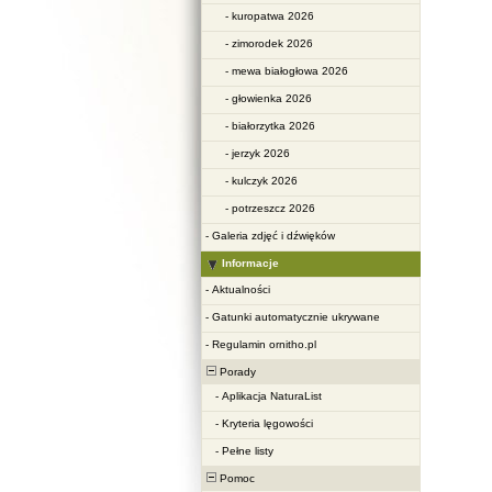
-
kuropatwa 2026
-
zimorodek 2026
-
mewa białogłowa 2026
-
głowienka 2026
-
białorzytka 2026
-
jerzyk 2026
-
kulczyk 2026
-
potrzeszcz 2026
-
Galeria zdjęć i dźwięków
Informacje
-
Aktualności
-
Gatunki automatycznie ukrywane
-
Regulamin ornitho.pl
Porady
-
Aplikacja NaturaList
-
Kryteria lęgowości
-
Pełne listy
Pomoc