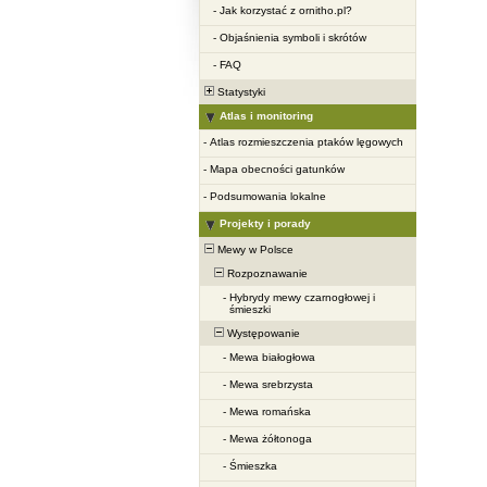
-
Jak korzystać z ornitho.pl?
-
Objaśnienia symboli i skrótów
-
FAQ
Statystyki
Atlas i monitoring
-
Atlas rozmieszczenia ptaków lęgowych
-
Mapa obecności gatunków
-
Podsumowania lokalne
Projekty i porady
Mewy w Polsce
Rozpoznawanie
-
Hybrydy mewy czarnogłowej i
śmieszki
Występowanie
-
Mewa białogłowa
-
Mewa srebrzysta
-
Mewa romańska
-
Mewa żółtonoga
-
Śmieszka