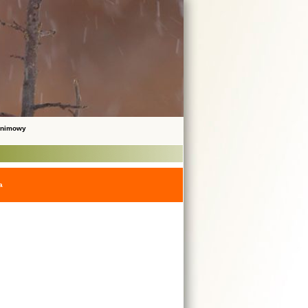
onimowy
a