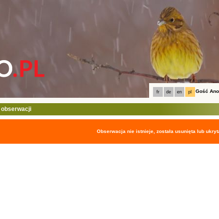
Gość An
fr
de
en
pl
 obserwacji
Obserwacja nie istnieje, została usunięta lub ukryt