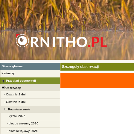
Strona główna
Szczegóły obserwacji
Partnerzy
Przegląd obserwacji
Obserwacje
-
Ostatnie 2 dni
-
Ostatnie 5 dni
Rozmieszczenie
-
łęczak 2026
-
biegus zmienny 2026
-
błotniak łąkowy 2026