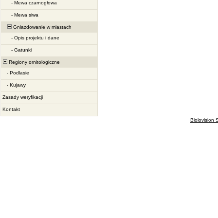
-
Mewa czarnogłowa
-
Mewa siwa
Gniazdowanie w miastach
-
Opis projektu i dane
-
Gatunki
Regiony ornitologiczne
-
Podlasie
-
Kujawy
Zasady weryfikacji
Kontakt
Biolovision S