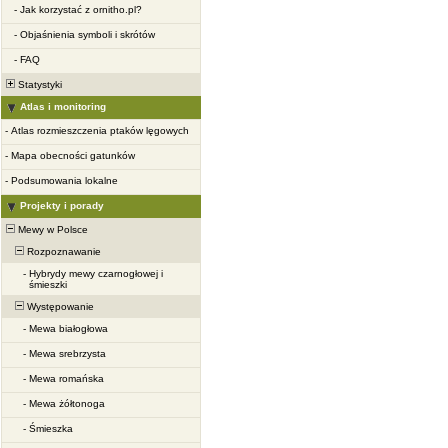
-
Jak korzystać z ornitho.pl?
-
Objaśnienia symboli i skrótów
-
FAQ
Statystyki
Atlas i monitoring
-
Atlas rozmieszczenia ptaków lęgowych
-
Mapa obecności gatunków
-
Podsumowania lokalne
Projekty i porady
Mewy w Polsce
Rozpoznawanie
-
Hybrydy mewy czarnogłowej i
śmieszki
Występowanie
-
Mewa białogłowa
-
Mewa srebrzysta
-
Mewa romańska
-
Mewa żółtonoga
-
Śmieszka