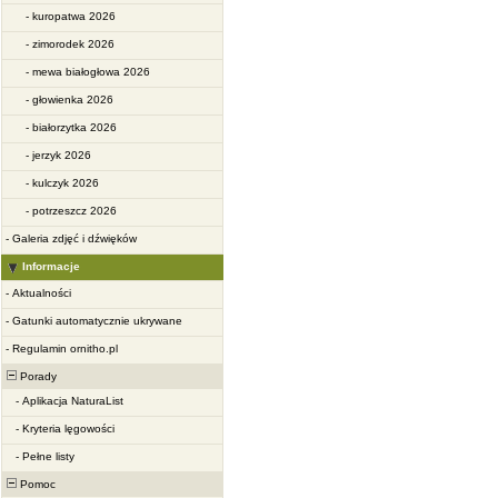
-
kuropatwa 2026
-
zimorodek 2026
-
mewa białogłowa 2026
-
głowienka 2026
-
białorzytka 2026
-
jerzyk 2026
-
kulczyk 2026
-
potrzeszcz 2026
-
Galeria zdjęć i dźwięków
Informacje
-
Aktualności
-
Gatunki automatycznie ukrywane
-
Regulamin ornitho.pl
Porady
-
Aplikacja NaturaList
-
Kryteria lęgowości
-
Pełne listy
Pomoc