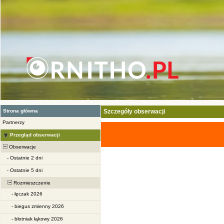
Strona główna
Szczegóły obserwacji
Partnerzy
Przegląd obserwacji
Obserwacje
-
Ostatnie 2 dni
-
Ostatnie 5 dni
Rozmieszczenie
-
łęczak 2026
-
biegus zmienny 2026
-
błotniak łąkowy 2026