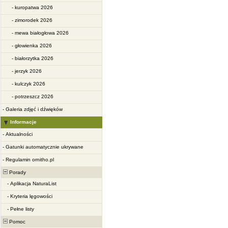
-
kuropatwa 2026
-
zimorodek 2026
-
mewa białogłowa 2026
-
głowienka 2026
-
białorzytka 2026
-
jerzyk 2026
-
kulczyk 2026
-
potrzeszcz 2026
-
Galeria zdjęć i dźwięków
Informacje
-
Aktualności
-
Gatunki automatycznie ukrywane
-
Regulamin ornitho.pl
Porady
-
Aplikacja NaturaList
-
Kryteria lęgowości
-
Pełne listy
Pomoc