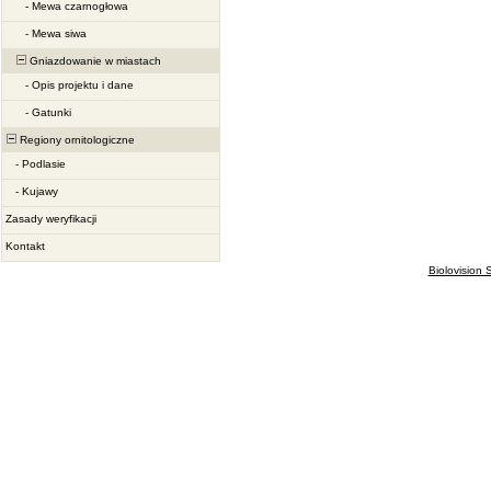
-
Mewa czarnogłowa
-
Mewa siwa
Gniazdowanie w miastach
-
Opis projektu i dane
-
Gatunki
Regiony ornitologiczne
-
Podlasie
-
Kujawy
Zasady weryfikacji
Kontakt
Biolovision S