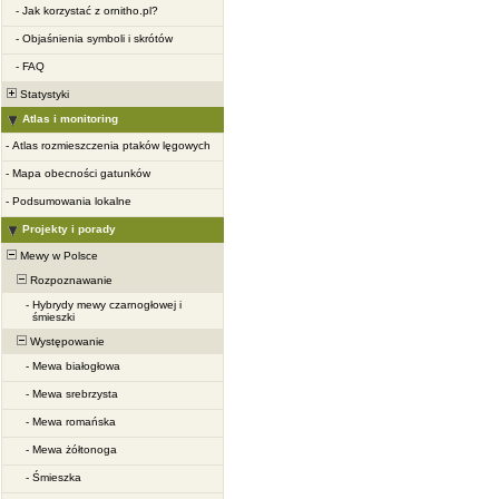
-
Jak korzystać z ornitho.pl?
-
Objaśnienia symboli i skrótów
-
FAQ
Statystyki
Atlas i monitoring
-
Atlas rozmieszczenia ptaków lęgowych
-
Mapa obecności gatunków
-
Podsumowania lokalne
Projekty i porady
Mewy w Polsce
Rozpoznawanie
-
Hybrydy mewy czarnogłowej i
śmieszki
Występowanie
-
Mewa białogłowa
-
Mewa srebrzysta
-
Mewa romańska
-
Mewa żółtonoga
-
Śmieszka