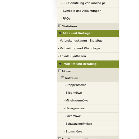
-
Zur Benutzung von ornitho.pl
-
Symbole und Abkürzungen
-
FAQs
Statistiken
Atlas und Umfragen
-
Verbreitungskarten - Brutvögel
-
Verbreitung und Phänologie
-
Lokale Synthesen
Projekte und Beratung
Möwen
Auftreten
-
Steppenmöwe
-
Silbermöwe
-
Mittelmeermöwe
-
Heringsmöwe
-
Lachmöwe
-
Schwarzkopfmöwe
-
Sturmmöwe