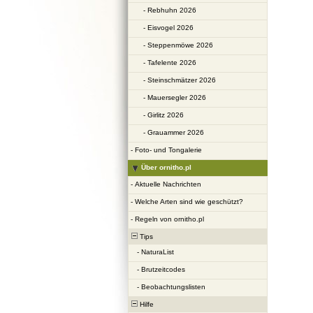
-
Rebhuhn 2026
-
Eisvogel 2026
-
Steppenmöwe 2026
-
Tafelente 2026
-
Steinschmätzer 2026
-
Mauersegler 2026
-
Girlitz 2026
-
Grauammer 2026
-
Foto- und Tongalerie
Über ornitho.pl
-
Aktuelle Nachrichten
-
Welche Arten sind wie geschützt?
-
Regeln von ornitho.pl
Tips
-
NaturaList
-
Brutzeitcodes
-
Beobachtungslisten
Hilfe