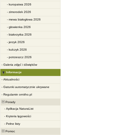
-
kuropatwa 2026
-
zimorodek 2026
-
mewa białogłowa 2026
-
głowienka 2026
-
białorzytka 2026
-
jerzyk 2026
-
kulczyk 2026
-
potrzeszcz 2026
-
Galeria zdjęć i dźwięków
Informacje
-
Aktualności
-
Gatunki automatycznie ukrywane
-
Regulamin ornitho.pl
Porady
-
Aplikacja NaturaList
-
Kryteria lęgowości
-
Pełne listy
Pomoc