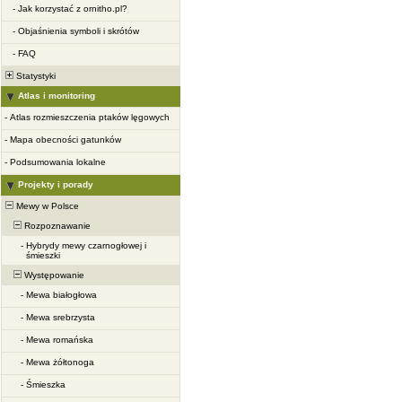
-
Jak korzystać z ornitho.pl?
-
Objaśnienia symboli i skrótów
-
FAQ
Statystyki
Atlas i monitoring
-
Atlas rozmieszczenia ptaków lęgowych
-
Mapa obecności gatunków
-
Podsumowania lokalne
Projekty i porady
Mewy w Polsce
Rozpoznawanie
-
Hybrydy mewy czarnogłowej i
śmieszki
Występowanie
-
Mewa białogłowa
-
Mewa srebrzysta
-
Mewa romańska
-
Mewa żółtonoga
-
Śmieszka