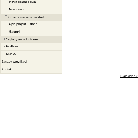
-
Mewa czarnogłowa
-
Mewa siwa
Gniazdowanie w miastach
-
Opis projektu i dane
-
Gatunki
Regiony ornitologiczne
-
Podlasie
-
Kujawy
Zasady weryfikacji
Kontakt
Biolovision S