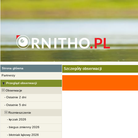
Strona główna
Szczegóły obserwacji
Partnerzy
Przegląd obserwacji
Obserwacje
-
Ostatnie 2 dni
-
Ostatnie 5 dni
Rozmieszczenie
-
łęczak 2026
-
biegus zmienny 2026
-
błotniak łąkowy 2026