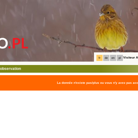
Visiteur
fr
de
en
pl
l'observation
La donnée n'existe pas/plus ou vous n'y avez pas ac