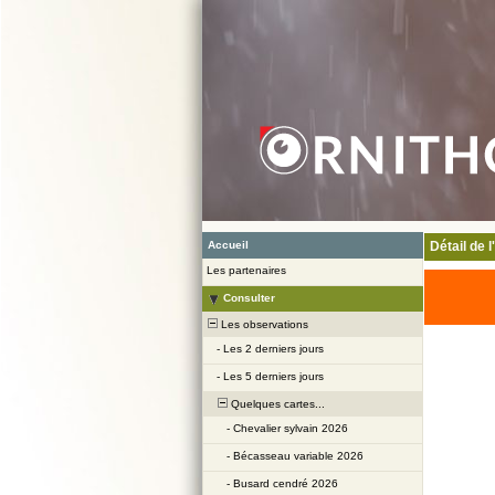
Accueil
Détail de 
Les partenaires
Consulter
Les observations
-
Les 2 derniers jours
-
Les 5 derniers jours
Quelques cartes...
-
Chevalier sylvain 2026
-
Bécasseau variable 2026
-
Busard cendré 2026