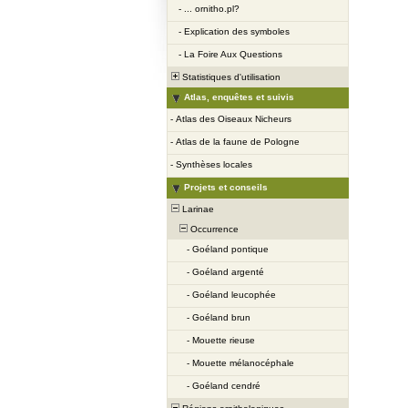
-
... ornitho.pl?
-
Explication des symboles
-
La Foire Aux Questions
Statistiques d'utilisation
Atlas, enquêtes et suivis
-
Atlas des Oiseaux Nicheurs
-
Atlas de la faune de Pologne
-
Synthèses locales
Projets et conseils
Larinae
Occurrence
-
Goéland pontique
-
Goéland argenté
-
Goéland leucophée
-
Goéland brun
-
Mouette rieuse
-
Mouette mélanocéphale
-
Goéland cendré