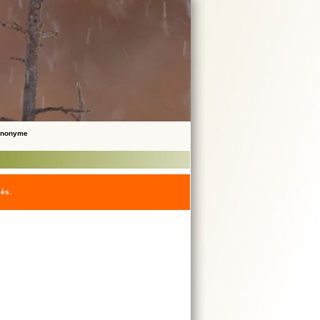
 Anonyme
cès.