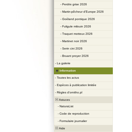
-
Perdrix grise 2026
-
Martin-pêcheur d'Europe 2026
-
Goéland pontique 2026
-
Fuligule milouin 2026
-
Traquet motteux 2026
-
Martinet noir 2026
-
Serin cini 2026
-
Bruant proyer 2026
-
La galerie
Information
-
Toutes les actus
-
Espèces à publication limitée
-
Règles d’ornitho.pl
Astuces
-
NaturaList
-
Code de reproduction
-
Formulaire journalier
Aide