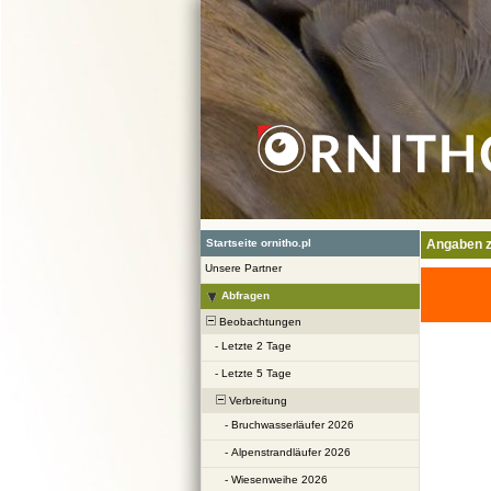
Startseite ornitho.pl
Angaben z
Unsere Partner
Abfragen
Beobachtungen
-
Letzte 2 Tage
-
Letzte 5 Tage
Verbreitung
-
Bruchwasserläufer 2026
-
Alpenstrandläufer 2026
-
Wiesenweihe 2026