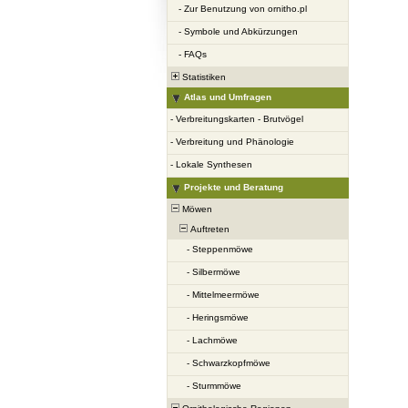
-
Zur Benutzung von ornitho.pl
-
Symbole und Abkürzungen
-
FAQs
Statistiken
Atlas und Umfragen
-
Verbreitungskarten - Brutvögel
-
Verbreitung und Phänologie
-
Lokale Synthesen
Projekte und Beratung
Möwen
Auftreten
-
Steppenmöwe
-
Silbermöwe
-
Mittelmeermöwe
-
Heringsmöwe
-
Lachmöwe
-
Schwarzkopfmöwe
-
Sturmmöwe